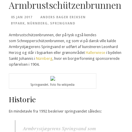
Armbrustschützenbrunnen
05 JAN 2017
ANDERS BAGER ERIKSEN
BYPARK
,
NÜRNBERG
,
SPRINGVAND
Armbrustschützenbrunnen,
der på tysk også kendes
som
Schnepperschützenbrunnen,
og som vi på dansk ville kalde
Armbrystjægerens Springvand er udført af kunstneren Leonhard
Herzog og står i byparken eller grønområdet
Hallerwiese
i bydelen
Sankt Johannis i
Nürnberg
, hvor en borgerforening sponsorerede
opførelsen i 1904.
Springvandet. Foto fra wikipedia
Historie
En mindetavle fra 1992 beskriver springvandet således:
Armbrystjægerens Springvand som