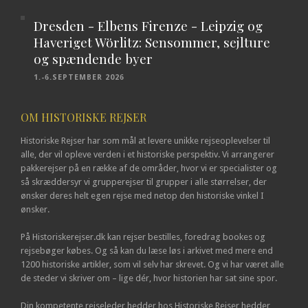
Dresden - Elbens Firenze - Leipzig og
Haveriget Wörlitz: Sensommer, sejlture
og spændende byer
1.-6.SEPTEMBER 2026
OM HISTORISKE REJSER
Historiske Rejser har som mål at levere unikke rejseoplevelser til
alle, der vil opleve verden i et historiske perspektiv. Vi arrangerer
pakkerejser på en række af de områder, hvor vi er specialister og
så skræddersyr vi grupperejser til grupper i alle størrelser, der
ønsker deres helt egen rejse med netop den historiske vinkel I
ønsker.
På Historiskerejser.dk kan rejser bestilles, foredrag bookes og
rejsebøger købes. Og så kan du læse løs i arkivet med mere end
1200 historiske artikler, som vil selv har skrevet. Og vi har været alle
de steder vi skriver om – lige dér, hvor historien har sat sine spor.
Din kompetente rejseleder hedder hos Historiske Rejser hedder