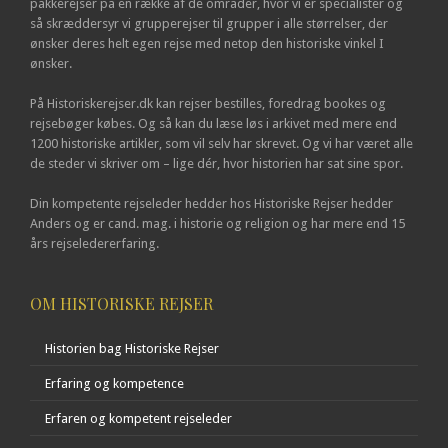
pakkerejser på en række af de områder, hvor vi er specialister og
så skræddersyr vi grupperejser til grupper i alle størrelser, der
ønsker deres helt egen rejse med netop den historiske vinkel I
ønsker.
På Historiskerejser.dk kan rejser bestilles, foredrag bookes og
rejsebøger købes. Og så kan du læse løs i arkivet med mere end
1200 historiske artikler, som vil selv har skrevet. Og vi har været alle
de steder vi skriver om – lige dér, hvor historien har sat sine spor.
Din kompetente rejseleder hedder hos Historiske Rejser hedder
Anders og er cand. mag. i historie og religion og har mere end 15
års rejseledererfaring.
OM HISTORISKE REJSER
Historien bag Historiske Rejser
Erfaring og kompetence
Erfaren og kompetent rejseleder