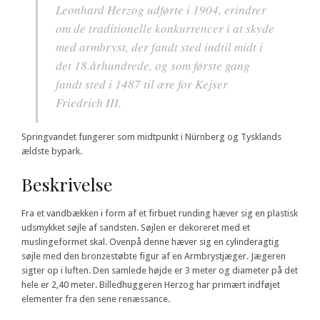
Leonhard Herzog udførte i 1904, erindrer
om de traditionelle konkurrencer i at skyde
med armbryst, der fandt sted indtil midt i
det 18.århundrede, og som første gang
fandt sted i 1487 til ære for Kejser
Friedrich III.
Springvandet fungerer som midtpunkt i Nürnberg og Tysklands
ældste bypark.
Beskrivelse
Fra et vandbækken i form af et firbuet runding hæver sig en plastisk
udsmykket søjle af sandsten. Søjlen er dekoreret med et
muslingeformet skal. Ovenpå denne hæver sig en cylinderagtig
søjle med den bronzestøbte figur af en Armbrystjæger. Jægeren
sigter op i luften. Den samlede højde er 3 meter og diameter på det
hele er 2,40 meter. Billedhuggeren Herzog har primært indføjet
elementer fra den sene renæssance.