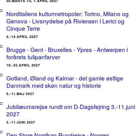
30.MARTS TIL 1.APRIL 2027
Norditaliens kulturmetropoler: Torino, Milano og
Genova - Livsnydelse på Rivieraen i Lerici og
Cinque Terre
4.-14.APRIL 2027
Brugge - Gent - Bruxelles - Ypres - Antwerpen i
forårets tulipanfarver
19.-25.APRIL 2027
Gotland, Øland og Kalmar - det gamle østlige
Danmark med skøn natur og historie
5.-11.MAJ 2027
Jubilæumsrejse rundt om D-Dagsfejring 3.-11.juni
2027
3.-11.JUNI 2027
Den Store Nordkap Rundrejse - Norges