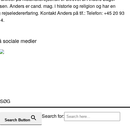
sen. Anders er cand. mag. i historie og religion og har en
 rejseledererfaring. Kontakt Anders på tlf.: Telefon: +45 20 93
14.
å sociale medier
SØG
Search for:
Search Button