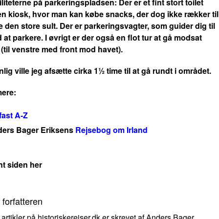
iliteterne på parkeringspladsen: Der er et fint stort toilet
n kiosk, hvor man kan købe snacks, der dog ikke rækker til
lle den store sult. Der er parkeringsvagter, som guider dig til
d at parkere. I øvrigt er der også en flot tur at gå modsat
(til venstre med front mod havet).
lig ville jeg afsætte cirka 1½ time til at gå rundt i området.
ere:
fast A-Z
ers Bager Eriksens
Rejsebog om Irland
nt siden her
forfatteren
 artikler på historiskerejser.dk er skrevet af Anders Bager