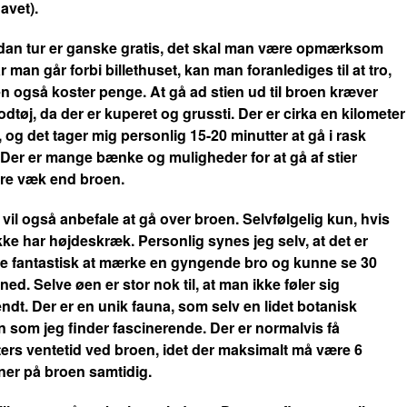
avet).
dan tur er ganske gratis, det skal man være opmærksom
r man går forbi billethuset, kan man foranlediges til at tro,
en også koster penge. At gå ad stien ud til broen kræver
odtøj, da der er kuperet og grussti. Der er cirka en kilometer
 og det tager mig personlig 15-20 minutter at gå i rask
Der er mange bænke og muligheder for at gå af stier
re væk end broen.
 vil også anbefale at gå over broen. Selvfølgelig kun, hvis
ke har højdeskræk. Personlig synes jeg selv, at det er
e fantastisk at mærke en gyngende bro og kunne se 30
ned. Selve øen er stor nok til, at man ikke føler sig
ndt. Der er en unik fauna, som selv en lidet botanisk
 som jeg finder fascinerende.
Der er normalvis få
ers ventetid ved broen, idet der maksimalt må være 6
ner på broen samtidig.