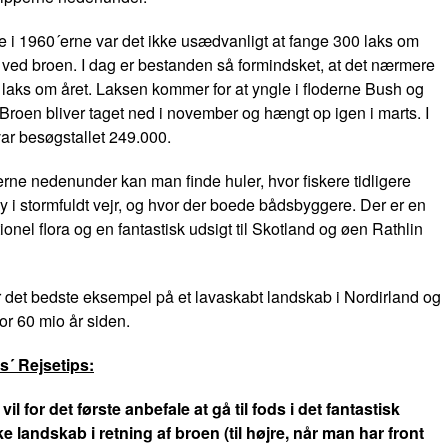
e i 1960´erne var det ikke usædvanligt at fange 300 laks om
ved broen. I dag er bestanden så formindsket, at det nærmere
 laks om året. Laksen kommer for at yngle i floderne Bush og
Broen bliver taget ned i november og hængt op igen i marts. I
ar besøgstallet 249.000.
perne nedenunder kan man finde huler, hvor fiskere tidligere
ly i stormfuldt vejr, og hvor der boede bådsbyggere. Der er en
ionel flora og en fantastisk udsigt til Skotland og øen Rathlin
 det bedste eksempel på et lavaskabt landskab i Nordirland og
for 60 mio år siden.
´ Rejsetips:
 vil for det første anbefale at gå til fods i det fantastisk
 landskab i retning af broen (til højre, når man har front