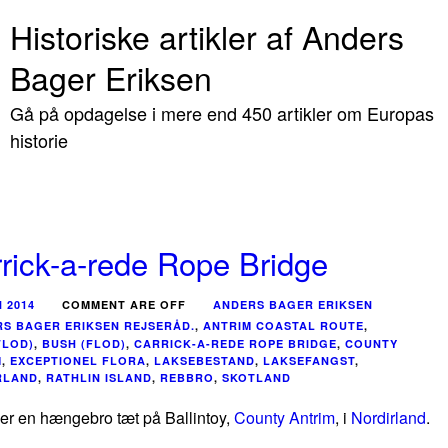
Historiske artikler af Anders
Bager Eriksen
Gå på opdagelse i mere end 450 artikler om Europas
historie
rick-a-rede Rope Bridge
N 2014
COMMENT ARE OFF
ANDERS BAGER ERIKSEN
S BAGER ERIKSEN REJSERÅD.
,
ANTRIM COASTAL ROUTE
,
FLOD)
,
BUSH (FLOD)
,
CARRICK-A-REDE ROPE BRIDGE
,
COUNTY
M
,
EXCEPTIONEL FLORA
,
LAKSEBESTAND
,
LAKSEFANGST
,
RLAND
,
RATHLIN ISLAND
,
REBBRO
,
SKOTLAND
er en hængebro tæt på Ballintoy,
County Antrim
, i
Nordirland
.