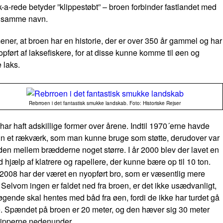
k-a-rede
betyder ”
klippestøbt
” – broen forbinder fastlandet med
f samme navn.
ner, at broen har en historie, der er over 350 år gammel og har
opført af laksefiskere, for at disse kunne komme til øen og
 laks.
Rebrroen i det fantastisk smukke landskab. Foto: Historiske Rejser
har haft adskillige former over årene. Indtil 1970´erne havde
n et rækværk, som man kunne bruge som støtte, derudover var
den mellem brædderne noget større. I år 2000 blev der lavet en
d hjælp af klatrere og rapellere, der kunne bære op til 10 ton.
2008 har der været en nyopført bro, som er væsentlig mere
. Selvom ingen er faldet ned fra broen, er det ikke usædvanligt,
øgende skal hentes med båd fra øen, fordi de ikke har turdet gå
e. Spændet på broen er 20 meter, og den hæver sig 30 meter
lipperne nedenunder.