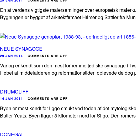
29 JAN 2014
|
COMMENTS ARE OFF
En af verdens vigtigste malersamlinger over europæisk malerkunst
Bygningen er bygget af arkitektfirmaet Hilmer og Sattler fra Mü
NEUE SYNAGOGE
29 JAN 2014
|
COMMENTS ARE OFF
Var og er kendt som den mest fornemme jødiske synagoge i Tyskla
I løbet af middelalderen og reformationstiden oplevede de dog p
DRUMCLIFF
14 JAN 2014
|
COMMENTS ARE OFF
Byen er mest kendt for ligge smukt ved foden af det mytologiske
Butler Yeats. Byen ligger 8 kilometer nord for Sligo. Den romers
DONEGAL