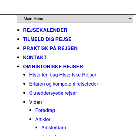
mail@historiskerejser.dk
+45 20 93 17 14
REJSEKALENDER
TILMELD DIG REJSE
PRAKTISK PÅ REJSEN
KONTAKT
OM HISTORISKE REJSER
Historien bag Historiske Rejser
Erfaren og kompetent rejseleder
Skræddersyede rejser
Viden
Foredrag
Artikler
Amsterdam