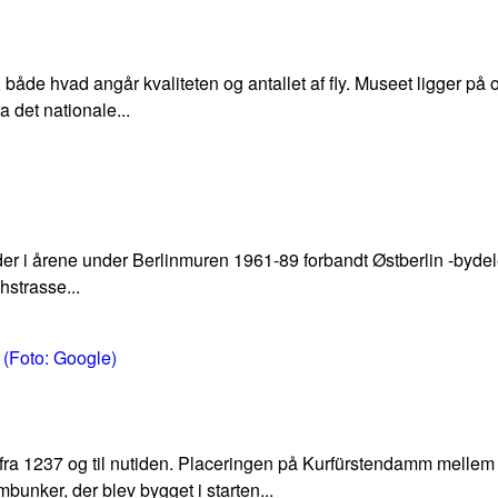
, både hvad angår kvaliteten og antallet af fly. Museet ligger på
a det nationale...
der i årene under Berlinmuren 1961-89 forbandt Østberlin -byde
hstrasse...
g fra 1237 og til nutiden. Placeringen på Kurfürstendamm melle
bunker, der blev bygget i starten...