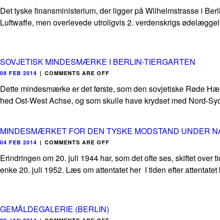
Det tyske finansministerium, der ligger på Wilhelmstrasse i Ber
Luftwaffe, men overlevede utroligvis 2. verdenskrigs ødelæggelse
SOVJETISK MINDESMÆRKE I BERLIN-TIERGARTEN
08 FEB 2014
|
COMMENTS ARE OFF
Dette mindesmærke er det første, som den sovjetiske Røde Hær l
hed Ost-West Achse, og som skulle have krydset med Nord-Syd
MINDESMÆRKET FOR DEN TYSKE MODSTAND UNDER N
04 FEB 2014
|
COMMENTS ARE OFF
Erindringen om 20. juli 1944 har, som det ofte ses, skiftet over
enke 20. juli 1952. Læs om attentatet her I tiden efter attentatet bi
GEMÄLDEGALERIE (BERLIN)