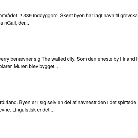
mrådet. 2.339 indbyggere. Skønt byen har lagt navn til grevskabe
a nGall, der...
 Derry benævner sig The walled city. Som den eneste by i Irland
plarer. Muren blev bygget...
irland. Byen er i sig selv en del af navnestriden i det splitted
ne. Linguistisk er det...