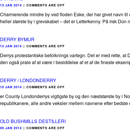
13 JAN 2014
|
COMMENTS ARE OFF
Charmerende mindre by ved floden Eske, der har givet navn til o
heller største by i grevskabet – det er Letterkenny. På irsk Dún n
DERRY BYMUR
13 JAN 2014
|
COMMENTS ARE OFF
Derrys protestantiske befolknings vartegn. Det er med rette, at
den også prale af at være i besiddelse af et af de fineste eksem
DERRY / LONDONDERRY
10 JAN 2014
|
COMMENTS ARE OFF
er County Londonderrys vigtigste by og den næststørste by i Nord
republikanere, alle andre veksler mellem navnene efter bedste ev
OLD BUSHMILLS DESTILLERI
09 JAN 2014
|
COMMENTS ARE OFF