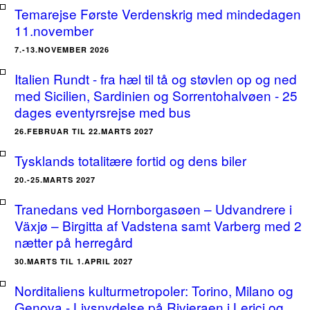
Temarejse Første Verdenskrig med mindedagen
11.november
7.-13.NOVEMBER 2026
Italien Rundt - fra hæl til tå og støvlen op og ned
med Sicilien, Sardinien og Sorrentohalvøen - 25
dages eventyrsrejse med bus
26.FEBRUAR TIL 22.MARTS 2027
Tysklands totalitære fortid og dens biler
20.-25.MARTS 2027
Tranedans ved Hornborgasøen – Udvandrere i
Växjø – Birgitta af Vadstena samt Varberg med 2
nætter på herregård
30.MARTS TIL 1.APRIL 2027
Norditaliens kulturmetropoler: Torino, Milano og
Genova - Livsnydelse på Rivieraen i Lerici og