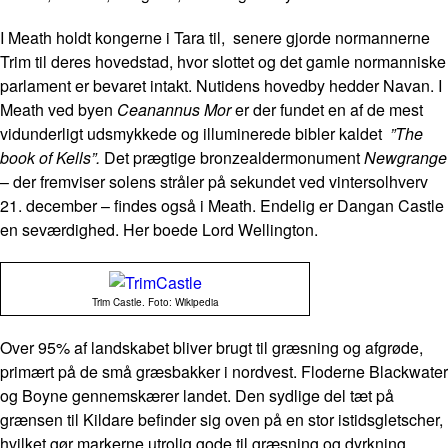
I Meath holdt kongerne i Tara til, senere gjorde normannerne
Trim til deres hovedstad, hvor slottet og det gamle normanniske
parlament er bevaret intakt. Nutidens hovedby hedder Navan. I
Meath ved byen
Ceanannus Mor
er der fundet en af de mest
vidunderligt udsmykkede og illuminerede bibler kaldet
”The
book of Kells”.
Det prægtige bronzealdermonument
Newgrange
– der fremviser solens stråler på sekundet ved vintersolhverv
21. december – findes også i Meath. Endelig er Dangan Castle
en seværdighed. Her boede Lord Wellington.
Trim Castle. Foto: Wikipedia
Over 95% af landskabet bliver brugt til græsning og afgrøde,
primært på de små græsbakker i nordvest. Floderne Blackwater
og Boyne gennemskærer landet. Den sydlige del tæt på
grænsen til Kildare befinder sig oven på en stor istidsgletscher,
hvilket gør markerne utrolig gode til græsning og dyrkning.