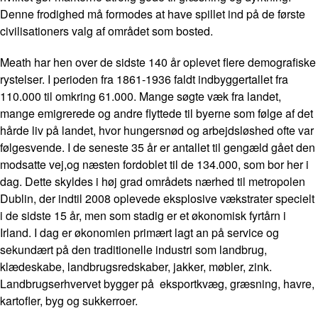
Denne frodighed må formodes at have spillet ind på de første
civilisationers valg af området som bosted.
Meath har hen over de sidste 140 år oplevet flere demografiske
rystelser. I perioden fra 1861-1936 faldt indbyggertallet fra
110.000 til omkring 61.000. Mange søgte væk fra landet,
mange emigrerede og andre flyttede til byerne som følge af det
hårde liv på landet, hvor hungersnød og arbejdsløshed ofte var
følgesvende. I de seneste 35 år er antallet til gengæld gået den
modsatte vej,og næsten fordoblet til de 134.000, som bor her i
dag. Dette skyldes i høj grad områdets nærhed til metropolen
Dublin, der indtil 2008 oplevede eksplosive vækstrater specielt
i de sidste 15 år, men som stadig er et økonomisk fyrtårn i
Irland. I dag er økonomien primært lagt an på service og
sekundært på den traditionelle industri som landbrug,
klædeskabe, landbrugsredskaber, jakker, møbler, zink.
Landbrugserhvervet bygger på eksportkvæg, græsning, havre,
kartofler, byg og sukkerroer.