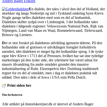
Anders Bager Eriksen
E
n dialekt, der tales i såvel den del af Holland, der
strækker sig langs Nederrijn og ind i Tyskland omkring byen Kleve.
Nogle gange tælles dialekten med som en del af brabantisk.
Dialekten skifter sydpå over i Limburgisk. I det hollandske tales
dialekten i følgende regioner: Veluwezoom National Park, Rijk van
Nijmegen, Land van Maas en Waal, Bommelerwaard, Tielerwaard,
Betuwe og Liemers.
D
er er stor forskel på dialektens udvikling igennem tiderne. På den
hollandske side af grænsen er udviklingen foregået forholdsvis
uændret, idet dialekten er meget lig det hollandske sprog. I de tyske
egne blev Kleve i 1713 del af Preussen, hvilket har sat sine tydelige
markeringer på den tyske side, der ydermere har været udsat for
massiv tilvandring fra andre områder grundet den massive
industrialisering af Ruhr. Eksempelvis blev Duisburg traditionelt
regnet for en del af området, men i dag er dialekten praktisk talt
uddød. Den tales i dele af Iowa i USA som Pella Dutch.
Print siden her
Om forfatteren
Alle artikler på historiskerejser.dk er skrevet af Anders Bager