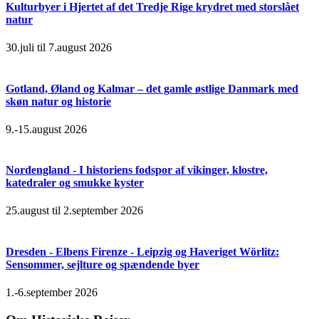
Kulturbyer i Hjertet af det Tredje Rige krydret med storslået
natur
30.juli til 7.august 2026
Gotland, Øland og Kalmar – det gamle østlige Danmark med
skøn natur og historie
9.-15.august 2026
Nordengland - I historiens fodspor af vikinger, klostre,
katedraler og smukke kyster
25.august til 2.september 2026
Dresden - Elbens Firenze - Leipzig og Haveriget Wörlitz:
Sensommer, sejlture og spændende byer
1.-6.september 2026