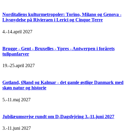
Norditaliens kulturmetropoler: Torino, Milano og Genova -
Livsnydelse på Rivieraen i Lerici og Cinque Terre
4.-14.april 2027
Brugge - Gent - Bruxelles - Ypres - Antwerpen i forårets
tulipanfarver
19.-25.april 2027
Gotland, Øland og Kalmar - det gamle østlige Danmark med
skøn natur og historie
5.-11.maj 2027
Jubilæumsrejse rundt om D-Dagsfejring 3.-11.juni 2027
3.-11.juni 2027