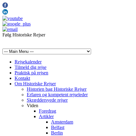
Følg Historiske Rejser
mail@historiskerejser.dk
+45 20 93 17 14
Rejsekalender
Tilmeld dig rejse
Praktisk på rejsen
Kontakt
Om Historiske Rejser
Historien bag Historiske Rejser
Erfaren og kompetent rejseleder
Skræddersyede rejser
Viden
Foredrag
Artikler
Amsterdam
Belfast
Berlin