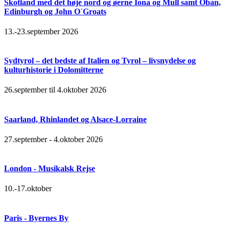
Skotland med det høje nord og øerne Iona og Mull samt Oban,
Edinburgh og John O´Groats
13.-23.september 2026
Sydtyrol – det bedste af Italien og Tyrol – livsnydelse og
kulturhistorie i Dolomitterne
26.september til 4.oktober 2026
Saarland, Rhinlandet og Alsace-Lorraine
27.september - 4.oktober 2026
London - Musikalsk Rejse
10.-17.oktober
Paris - Byernes By