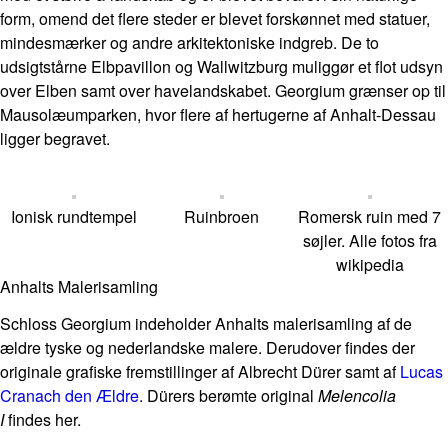
form, omend det flere steder er blevet forskønnet med statuer,
mindesmærker og andre arkitektoniske indgreb. De to
udsigtstårne Elbpavillon og Wallwitzburg muliggør et flot udsyn
over Elben samt over havelandskabet. Georgium grænser op til
Mausolæumparken, hvor flere af hertugerne af Anhalt-Dessau
ligger begravet.
Ionisk rundtempel
Ruinbroen
Romersk ruin med 7
søjler. Alle fotos fra
wikipedia
Anhalts Malerisamling
Schloss Georgium indeholder Anhalts malerisamling af de
ældre tyske og nederlandske malere. Derudover findes der
originale grafiske fremstillinger af Albrecht Dürer samt af
Lucas
Cranach den Ældre
. Dürers berømte original
Melencolia
I
findes her.