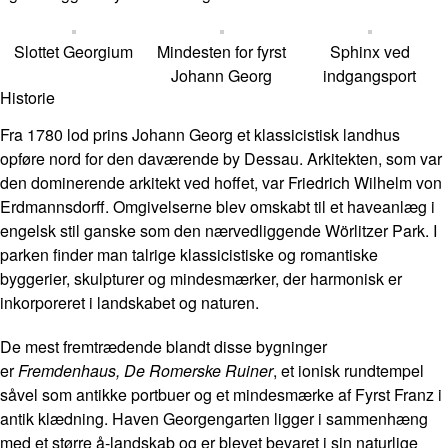
Slottet Georgium
Mindesten for fyrst
Sphinx ved
Johann Georg
indgangsport
Historie
Fra 1780 lod prins Johann Georg et klassicistisk landhus
opføre nord for den daværende by Dessau. Arkitekten, som var
den dominerende arkitekt ved hoffet, var Friedrich Wilhelm von
Erdmannsdorff. Omgivelserne blev omskabt til et haveanlæg i
engelsk stil ganske som den nærvedliggende Wörlitzer Park. I
parken finder man talrige klassicistiske og romantiske
byggerier, skulpturer og mindesmærker, der harmonisk er
inkorporeret i landskabet og naturen.
De mest fremtrædende blandt disse bygninger
er
Fremdenhaus,
De
Romerske Ruiner
, et ionisk rundtempel
såvel som antikke portbuer og et mindesmærke af Fyrst Franz i
antik klædning. Haven Georgengarten ligger i sammenhæng
med et større å-landskab og er blevet bevaret i sin naturlige