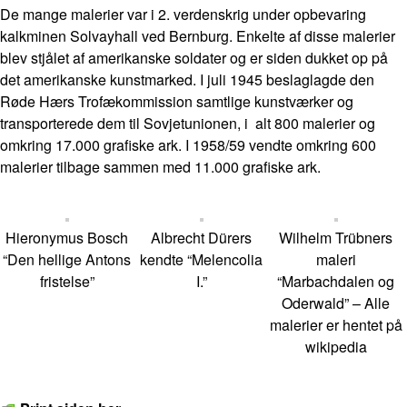
De mange malerier var i 2. verdenskrig under opbevaring
kalkminen Solvayhall ved Bernburg. Enkelte af disse malerier
blev stjålet af amerikanske soldater og er siden dukket op på
det amerikanske kunstmarked. I juli 1945 beslaglagde den
Røde Hærs Trofækommission samtlige kunstværker og
transporterede dem til Sovjetunionen, i alt 800 malerier og
omkring 17.000 grafiske ark. I 1958/59 vendte omkring 600
malerier tilbage sammen med 11.000 grafiske ark.
Hieronymus Bosch
Albrecht Dürers
Wilhelm Trübners
“Den hellige Antons
kendte “Melencolia
maleri
fristelse”
I.”
“Marbachdalen og
Oderwald” – Alle
malerier er hentet på
wikipedia