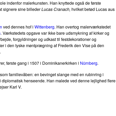
kole indenfor malerkunsten. Han knyttede også de første
at signere sine billeder
Lucas Cranach,
hvilket betød Lucas aus
en
ved dennes hof i
Wittenberg
. Han overtog malerværkstedet
n
. Værkstedets opgave var ikke bare udsmykning af kirker og
ejde, forgyldninger og udkast til festdekorationer og
tter i den tyske møntprægning af Frederik den Vise på den
.
er, første gang i 1507 i Dominikanerkirken i
Nürnberg
.
e som familievåben: en bevinget slange med en rubinring i
i diplomatisk henseende. Han malede ved denne lejlighed flere
jser Karl V.