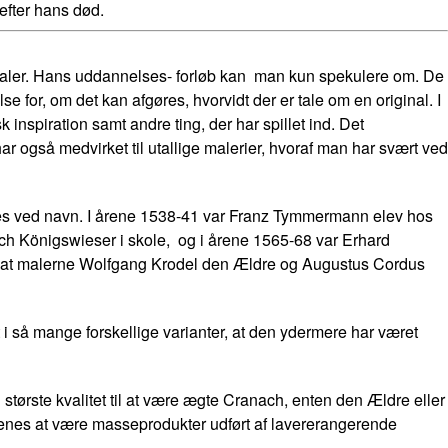
efter hans død.
aler. Hans uddannelses- forløb kan man kun spekulere om. De
se for, om det kan afgøres, hvorvidt der er tale om en original. I
 inspiration samt andre ting, der har spillet ind. Det
 også medvirket til utallige malerier, hvoraf man har svært ved
es ved navn. I årene 1538-41 var Franz Tymmermann elev hos
 Königswieser i skole, og i årene 1565-68 var Erhard
, at malerne Wolfgang Krodel den Ældre og Augustus Cordus
i så mange forskellige varianter, at den ydermere har været
n største kvalitet til at være ægte Cranach, enten den Ældre eller
menes at være masseprodukter udført af lavererangerende