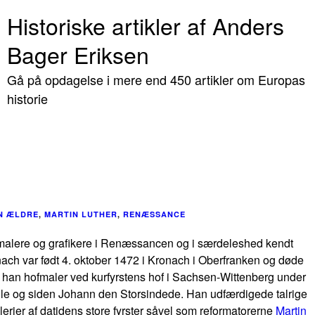
Historiske artikler af Anders
Bager Eriksen
Gå på opdagelse i mere end 450 artikler om Europas
historie
N ÆLDRE
,
MARTIN LUTHER
,
RENÆSSANCE
 malere og grafikere i Renæssancen og i særdeleshed kendt
ach var født 4. oktober 1472 i Kronach i Oberfranken og døde
v han hofmaler ved kurfyrstens hof i Sachsen-Wittenberg under
ile og siden Johann den Storsindede. Han udfærdigede talrige
alerier af datidens store fyrster såvel som reformatorerne
Martin