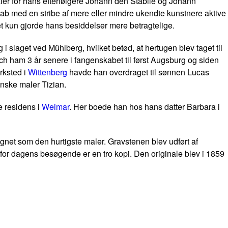
er for hans efterfølgere Johann den Stabile og Johann
b med en stribe af mere eller mindre ukendte kunstnere aktive
t kun gjorde hans besiddelser mere betragtelige.
 slaget ved Mühlberg, hvilket betød, at hertugen blev taget til
ach ham 3 år senere i fangenskabet til først Augsburg og siden
rksted i
Wittenberg
havde han overdraget til sønnen Lucas
nske maler Tizian.
e residens i
Weimar
. Her boede han hos hans datter Barbara i
net som den hurtigste maler. Gravstenen blev udført af
or dagens besøgende er en tro kopi. Den originale blev i 1859