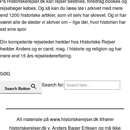
På Historiskerejser.dk kan rejser bestilles, foredrag bookes og
rejsebøger købes. Og så kan du læse løs i arkivet med mere
end 1200 historiske artikler, som vil selv har skrevet. Og vi har
været alle de steder vi skriver om – lige dér, hvor historien har
sat sine spor.
Din kompetente rejseleder hedder hos Historiske Rejser
hedder Anders og er cand. mag. i historie og religion og har
mere end 15 års rejseledererfaring.
SØG
Search for:
Search Button
Alt materiale på www.historiskerejser.dk tilhører
historiskerejser.dk v. Anders Bager Eriksen og må ikke