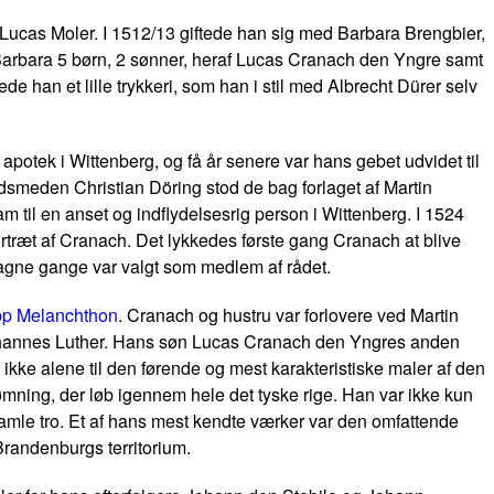
Lucas Moler
. I 1512/13 giftede han sig med Barbara Brengbier,
e Barbara 5 børn, 2 sønner, heraf Lucas Cranach den Yngre samt
 han et lille trykkeri, som han i stil med Albrecht Dürer selv
apotek i Wittenberg, og få år senere var hans gebet udvidet til
dsmeden Christian Döring stod de bag forlaget af Martin
 til en anset og indflydelsesrig person i Wittenberg. I 1524
ortræt af Cranach. Det lykkedes første gang Cranach at blive
ntagne gange var valgt som medlem af rådet.
pp Melanchthon
. Cranach og hustru var forlovere ved Martin
 Johannes Luther. Hans søn Lucas Cranach den Yngres anden
ikke alene til den førende og mest karakteristiske maler af den
ømning, der løb igennem hele det tyske rige. Han var ikke kun
 gamle tro. Et af hans mest kendte værker var den omfattende
 Brandenburgs territorium.