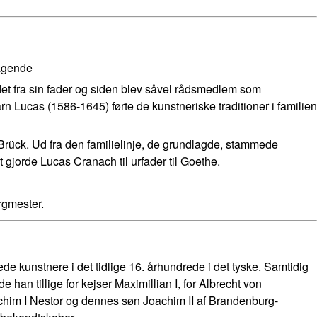
tagende
det fra sin fader og siden blev såvel rådsmedlem som
n Lucas (1586-1645) førte de kunstneriske traditioner i familien
 Brück. Ud fra den familielinje, de grundlagde, stammede
gjorde Lucas Cranach til urfader til Goethe.
rgmester.
 kunstnere i det tidlige 16. århundrede i det tyske. Samtidig
e han tillige for kejser Maximillian I, for Albrecht von
him I Nestor og dennes søn Joachim II af Brandenburg-