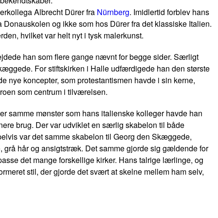
 bekendtskaber.
nerkollega Albrecht Dürer fra
Nürnberg
. Imidlertid forblev hans
fra Donauskolen og ikke som hos Dürer fra det klassiske Italien.
rden, hvilket var helt nyt i tysk malerkunst.
bejdede han som flere gange nævnt for begge sider. Særligt
ggede. For stiftskirken i Halle udfærdigede han den største
st de nye koncepter, som protestantismen havde i sin kerne,
oen som centrum i tilværelsen.
Efter samme mønster som hans italienske kolleger havde han
nere brug. Der var udviklet en særlig skabelon til både
empelvis var det samme skabelon til Georg den Skæggede,
e, grå hår og ansigtstræk. Det samme gjorde sig gældende for
asse det mange forskellige kirker. Hans talrige lærlinge, og
n normeret stil, der gjorde det svært at skelne mellem ham selv,