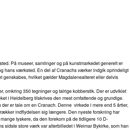
sted. På museer, samlinger og på kunstmarkedet generelt er
 og hans værksted. En del af Cranachs værker indgik oprindeligt
nnet genskabes, hvilket gælder Magdalenealteret eller delvis
jder, omkring 350 tegninger og talrige kobberstik. Der er udviklet
teket i Heidelberg tilskrives den mest omfattende og grundige.
 der er tale om en Cranach. Denne virkede i mere end 5 årtier,
strækker indflydelsen sig længere. Den nyeste forskning har
f mange tyskere, da den forekom på de tidligere 10 D-
ans sidste store værk var alterbilledet i Weimar Bykirke, som han