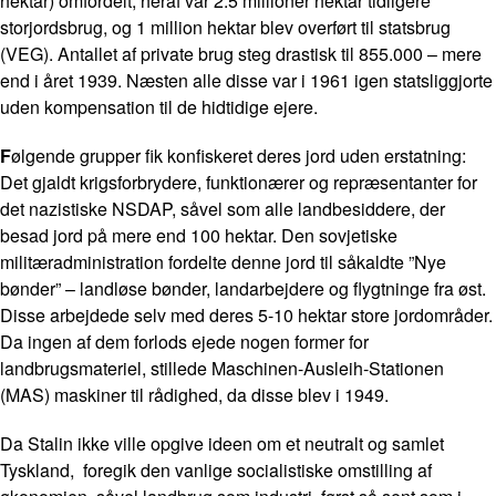
hektar) omfordelt, heraf var 2.5 millioner hektar tidligere
storjordsbrug, og 1 million hektar blev overført til statsbrug
(VEG). Antallet af private brug steg drastisk til 855.000 – mere
end i året 1939. Næsten alle disse var i 1961 igen statsliggjorte
uden kompensation til de hidtidige ejere.
F
ølgende grupper fik konfiskeret deres jord uden erstatning:
Det gjaldt krigsforbrydere, funktionærer og repræsentanter for
det nazistiske NSDAP, såvel som alle landbesiddere, der
besad jord på mere end 100 hektar. Den sovjetiske
militæradministration fordelte denne jord til såkaldte ”Nye
bønder” – landløse bønder, landarbejdere og flygtninge fra øst.
Disse arbejdede selv med deres 5-10 hektar store jordområder.
Da ingen af dem forlods ejede nogen former for
landbrugsmateriel, stillede Maschinen-Ausleih-Stationen
(MAS) maskiner til rådighed, da disse blev i 1949.
Da Stalin ikke ville opgive ideen om et neutralt og samlet
Tyskland, foregik den vanlige socialistiske omstilling af