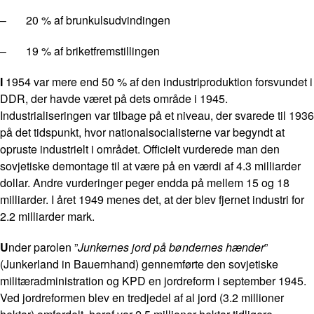
– 20 % af brunkulsudvindingen
– 19 % af briketfremstillingen
I
1954 var mere end 50 % af den industriproduktion forsvundet i
DDR, der havde været på dets område i 1945.
Industrialiseringen var tilbage på et niveau, der svarede til 1936
på det tidspunkt, hvor nationalsocialisterne var begyndt at
opruste industrielt i området. Officielt vurderede man den
sovjetiske demontage til at være på en værdi af 4.3 milliarder
dollar. Andre vurderinger peger endda på mellem 15 og 18
milliarder. I året 1949 menes det, at der blev fjernet industri for
2.2 milliarder mark.
U
nder parolen ”
Junkernes jord på bøndernes hænder
”
(Junkerland in Bauernhand) gennemførte den sovjetiske
militæradministration og KPD en jordreform i september 1945.
Ved jordreformen blev en tredjedel af al jord (3.2 millioner