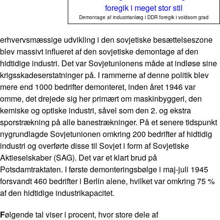
Demontage af industrianlæg i DDR foregik i voldsom grad
erhvervsmæssige udvikling i den sovjetiske besættelseszone
blev massivt influeret af den sovjetiske demontage af den
hidtidige industri. Det var Sovjetunionens måde at indløse sine
krigsskadeserstatninger på. I rammerne af denne politik blev
mere end 1000 bedrifter demonteret, inden året 1946 var
omme, det drejede sig her primært om maskinbyggeri, den
kemiske og optiske industri, såvel som den 2. og ekstra
sporstrækning på alle banestrækninger. På et senere tidspunkt
nygrundlagde Sovjetunionen omkring 200 bedrifter af hidtidig
industri og overførte disse til Sovjet i form af Sovjetiske
Aktieselskaber (SAG). Det var et klart brud på
Potsdamtraktaten. I første demonteringsbølge i maj-juli 1945
forsvandt 460 bedrifter i Berlin alene, hvilket var omkring 75 %
af den hidtidige industrikapacitet.
F
ølgende tal viser i procent, hvor store dele af