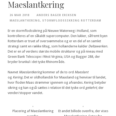
Maeslantkering
26 MAR 2018
ANDERS BAGER ERIKSEN
MAESLANTKERING
,
STORMFLODSSIKRING ROTTERDAM
Er en stormflodssikring på Nieuwe Waterweg i Holland, som
kontrolleres af en såkaldt supercomputer. Den lukker, såfremt byen
Rotterdam er truet af oversvømmelse og er en del af en samlet
strategi samt en række tiltag, som hollænderne kalder
Deltawerken
.
Det er en af verdens største mobile strukturer og på niveau med
Green Bank Telescope i West Virginia, USA og Bagger 288, der
bryder brunkul i det tyske Rhinområde.
Navnet
Maeslantkering
kommer af de to ord
Maeslant
og
Kering.
Det er oldhollandsk for Maasland og henviser til landet,
hvor floden Maas strømmer igennem og afvandes. Kering betyder
sikring og kan også sættes i relation til det tyske ord
gekehrt
, der
vender/stopper vandet.
Placering af Maeslantkering
Et andet billede ovenfra, der vises