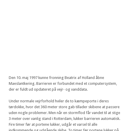
Den 10. maj 1997 kunne fronning Beatrix af Holland åbne
Maeslantkering. Barrieren er forbundet med et computersystem,
der er fuldt ud opdateret på vejr- og vanddata.
Under normale vejrforhold hviler de to kæmpeporte i deres
tørdokke, hvor det 360 meter store gab tillader skibene at passere
uden nogle problemer. Men når en stormflod får vandet til at stige
3 meter over vanlig stand i Rotterdam, lukker barrieren automatisk.
Fire timer før at portene lukker, udgår et varsel til alle
indkommende og udgående skibe. To timer før portene lukker på