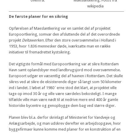
ovenfra.
Maeslantkering. Fotos fra
wikipedia
De første planer for en sikring
Opførelsen af Maeslantkering var en samlet del af projektet
Europoortkering, somvar den afsluttende del af det overordnede
projekt
Deltawerken
. Efter den store oversvømmelse i Holland i
1953, hvor 1.836 mennesker døde, iværksatte man en række
initiativer til fremadrettet kystsikring.
Det vigtigste formål med Europoortkering var at sikre Rotterdam
Havn samt oplandsbyer med landbrugsjord mod oversvømmelse.
Europoort udgør en væsentlig del af havnen i Rotterdam. Det skulle
sikres ved at sikre de eksisterende diger så langt som 50 kilometer
ind i landet. I løbet af 1980´erne stod det klart, at projektet ville
tage op imod 30 år og ville være særdeles bekosteligt. I mange
tilfælde ville man være nødt til at nedrive mere end 400 år gamle
historiske bycentre og genopbygge dem bag ved større diger.
Planen blev bl.a. derfor skrinlagt af Ministeriet for Vandveje og
Anlægsarbejde, og man udskrev derefter en arbejdsopgave, hvor
byggefirmaer kunne komme med planer for en konstruktion af en