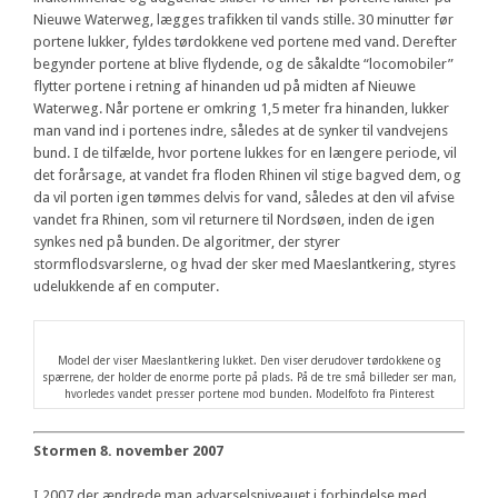
Nieuwe Waterweg, lægges trafikken til vands stille. 30 minutter før
portene lukker, fyldes tørdokkene ved portene med vand. Derefter
begynder portene at blive flydende, og de såkaldte “locomobiler”
flytter portene i retning af hinanden ud på midten af Nieuwe
Waterweg. Når portene er omkring 1,5 meter fra hinanden, lukker
man vand ind i portenes indre, således at de synker til vandvejens
bund. I de tilfælde, hvor portene lukkes for en længere periode, vil
det forårsage, at vandet fra floden Rhinen vil stige bagved dem, og
da vil porten igen tømmes delvis for vand, således at den vil afvise
vandet fra Rhinen, som vil returnere til Nordsøen, inden de igen
synkes ned på bunden. De algoritmer, der styrer
stormflodsvarslerne, og hvad der sker med Maeslantkering, styres
udelukkende af en computer.
Model der viser Maeslantkering lukket. Den viser derudover tørdokkene og
spærrene, der holder de enorme porte på plads. På de tre små billeder ser man,
hvorledes vandet presser portene mod bunden. Modelfoto fra Pinterest
Stormen 8. november 2007
I 2007 der ændrede man advarselsniveauet i forbindelse med