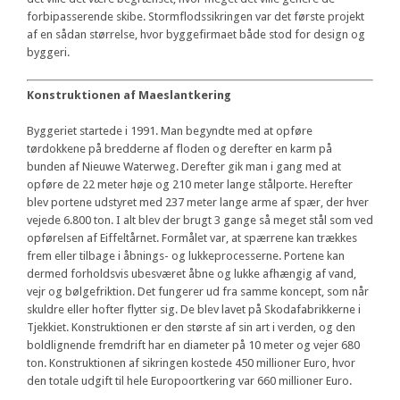
forbipasserende skibe. Stormflodssikringen var det første projekt
af en sådan størrelse, hvor byggefirmaet både stod for design og
byggeri.
Konstruktionen af Maeslantkering
Byggeriet startede i 1991. Man begyndte med at opføre
tørdokkene på bredderne af floden og derefter en karm på
bunden af Nieuwe Waterweg. Derefter gik man i gang med at
opføre de 22 meter høje og 210 meter lange stålporte. Herefter
blev portene udstyret med 237 meter lange arme af spær, der hver
vejede 6.800 ton. I alt blev der brugt 3 gange så meget stål som ved
opførelsen af Eiffeltårnet. Formålet var, at spærrene kan trækkes
frem eller tilbage i åbnings- og lukkeprocesserne. Portene kan
dermed forholdsvis ubesværet åbne og lukke afhængig af vand,
vejr og bølgefriktion. Det fungerer ud fra samme koncept, som når
skuldre eller hofter flytter sig. De blev lavet på Skodafabrikkerne i
Tjekkiet. Konstruktionen er den største af sin art i verden, og den
boldlignende fremdrift har en diameter på 10 meter og vejer 680
ton. Konstruktionen af sikringen kostede 450 millioner Euro, hvor
den totale udgift til hele Europoortkering var 660 millioner Euro.