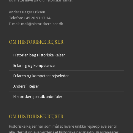
du måtte have på dit historiske hjerte.
Anders Bager Eriksen
Telefon: +45 20 93 17 14
E-mail: mail@historiskerejser.dk
OM HISTORISKE REJSER
Historien bag Historiske Rejser
Erfaring og kompetence
Erfaren og kompetent rejseleder
Anders´ Rejser
Historiskerejser.dk anbefaler
OM HISTORISKE REJSER
Historiske Rejser har som mål at levere unikke rejseoplevelser til
alle, der vil opleve verden i et historiske perspektiv. Vi arrangerer