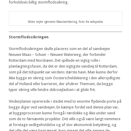
forholdsvis billig stormflodssikring.
Skibe sejler igennem Maeslantkering. Foto fra wikipedia
Stormflodssikringen
Stormflodssikringen skulle placeres som en del af vandvejen
Nieuwe Maas – Schuer – Nieuwe Waterweg, der forbinder
Rotterdam med Nordsøen. Det spillede en vigtig rolle i
planlægningsfasen, da det er den vigtigste vandvej til Rotterdam,
som på det tidspunkt var verdens største havn. Man kunne derfor
ikke bygge en sikring som Oosterscheldekering i den allersydligste
del af Holland eller barrieren, der afsikrer Themsen, da begge
typer sikring ville hindre skibssejladsen i at glide frit.
Vinderplanen opererede i stedet med to enorme flydende porte på
begge diger ved vandvejen. En kæmpe fordel ved denne plan var,
at byggeprocessen kunne foregå i tørdokke og ikke under vand
som de to førnævnte projekter. Det ville også være langt nemmere
at foretage vedligeholdelse og af stor økonomisk betydning, og
det ville det være begrænset, hvor meget det ville genere de