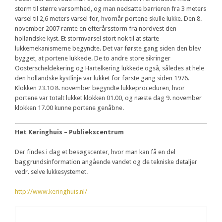
storm til større varsomhed, og man nedsatte barrieren fra 3 meters
varsel til 2,6 meters varsel for, hvornår portene skulle lukke. Den 8.
november 2007 ramte en efterårsstorm fra nordvest den
hollandske kyst. Et stormvarsel stort nok til at starte
lukkemekanismerne begyndte. Det var første gang siden den blev
bygget, at portene lukkede. De to andre store sikringer
Oosterscheldekering og Hartelkering lukkede også, således at hele
den hollandske kystlinje var lukket for første gang siden 1976.
Klokken 23.10 8. november begyndte lukkeproceduren, hvor
portene var totalt lukket klokken 01.00, og næste dag 9. november
klokken 17.00 kunne portene genåbne.
Het Keringhuis – Publiekscentrum
Der findes i dag et besøgscenter, hvor man kan få en del
baggrundsinformation angående vandet og de tekniske detaljer
vedr. selve lukkesystemet.
http://www.keringhuis.nl/