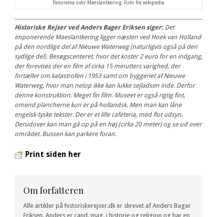
Panorama over Maeslantkering. Foto fra wikipedia
Historiske Rejser ved Anders Bager Eriksen siger:
Det
imponerende Maeslantkering ligger næsten ved Hoek van Holland
på den nordlige del af Nieuwe Waterweg (naturligvis også på den
sydlige del). Besøgscenteret, hvor det koster 2 euro for en indgang,
der forevises der en film af cirka 15 minutters varighed, der
fortæller om katastrofen i 1953 samt om byggeriet af Nieuwe
Waterweg, hvor man netop ikke kan lukke sejladsen inde. Derfor
denne konstruktion. Meget fin film. Museet er også rigtig fint,
omend plancherne kun er på hollandsk. Men man kan låne
engelsk-tyske tekster. Der er et lille cafeteria, med flot udsyn.
Derudover kan man gå op på en høj (cirka 20 meter) og se ud over
området. Bussen kan parkere foran.
Print siden her
Om forfatteren
Alle artikler på historiskerejser.dk er skrevet af Anders Bager
Eriksen. Anders er cand. mag. i historie og religion og har en