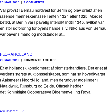
26 MAR 2018
|
2 COMMENTS
Var provst i Bernau nordvest for Berlin og blev dræbt af en
rasende menneskemasse i enten 1324 eller 1325. Mordet
betød, at Berlin var i pavelig interdikt indtil 1345, hvilket var
en stor udfordring for byens handelsliv. Nikolaus von Bernau
var pavens mand og modstander af...
FLORAHOLLAND
26 MAR 2018
|
COMMENTS ARE OFF
Er et hollandsk konglomerat af blomsterhandlere. Det er et af
verdens største auktionsselskaber, som har sit hovedkvarter
i Aalsmeer i Noord-Holland, men derudover afdelinger i
Naaldwijk, Rijnsburg og Eelde. Officielt hedder
det Koninklijke Coöperatieve Bloemenveiling Royal...
KINDERDIJK