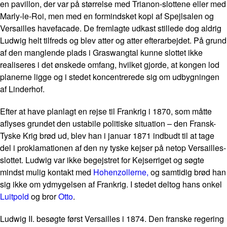
en pavillon, der var på størrelse med Trianon-slottene eller med
Marly-le-Roi, men med en formindsket kopi af Spejlsalen og
Versailles havefacade. De fremlagte udkast stillede dog aldrig
Ludwig helt tilfreds og blev atter og atter efterarbejdet. På grund
af den manglende plads i Graswangtal kunne slottet ikke
realiseres i det ønskede omfang, hvilket gjorde, at kongen lod
planerne ligge og i stedet koncentrerede sig om udbygningen
af Linderhof.
Efter at have planlagt en rejse til Frankrig i 1870, som måtte
aflyses grundet den ustabile politiske situation – den Fransk-
Tyske Krig brød ud, blev han i januar 1871 indbudt til at tage
del i proklamationen af den ny tyske kejser på netop Versailles-
slottet. Ludwig var ikke begejstret for Kejserriget og søgte
mindst mulig kontakt med
Hohenzollerne,
og samtidig brød han
sig ikke om ydmygelsen af Frankrig. I stedet deltog hans onkel
Luitpold
og bror
Otto
.
Ludwig II. besøgte først Versailles i 1874. Den franske regering