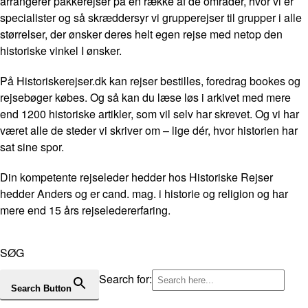
arrangerer pakkerejser på en række af de områder, hvor vi er
specialister og så skræddersyr vi grupperejser til grupper i alle
størrelser, der ønsker deres helt egen rejse med netop den
historiske vinkel I ønsker.
På Historiskerejser.dk kan rejser bestilles, foredrag bookes og
rejsebøger købes. Og så kan du læse løs i arkivet med mere
end 1200 historiske artikler, som vil selv har skrevet. Og vi har
været alle de steder vi skriver om – lige dér, hvor historien har
sat sine spor.
Din kompetente rejseleder hedder hos Historiske Rejser
hedder Anders og er cand. mag. i historie og religion og har
mere end 15 års rejseledererfaring.
SØG
Search for:
Search Button