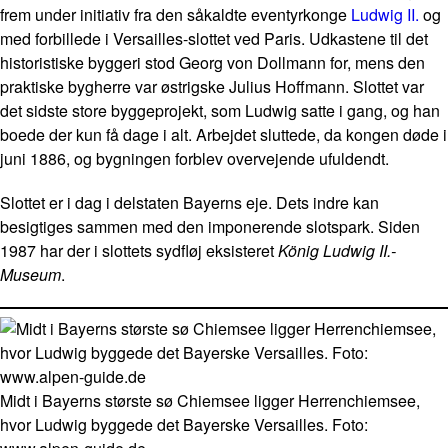
frem under initiativ fra den såkaldte eventyrkonge
Ludwig II.
og
med forbillede i Versailles-slottet ved Paris. Udkastene til det
historistiske byggeri stod Georg von Dollmann for, mens den
praktiske bygherre var østrigske Julius Hoffmann. Slottet var
det sidste store byggeprojekt, som Ludwig satte i gang, og han
boede der kun få dage i alt. Arbejdet sluttede, da kongen døde i
juni 1886, og bygningen forblev overvejende ufuldendt.
Slottet er i dag i delstaten Bayerns eje. Dets indre kan
besigtiges sammen med den imponerende slotspark. Siden
1987 har der i slottets sydfløj eksisteret
König Ludwig II.-
Museum
.
Midt i Bayerns største sø Chiemsee ligger Herrenchiemsee,
hvor Ludwig byggede det Bayerske Versailles. Foto: