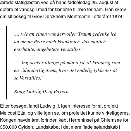
ærede statsgæsten ved på hans fødselsdag 25. august at
opføre et vandspil med fontænerne til ære for ham. Han skrev
om sit besøg til Grev Dürckheim-Montmartin i efteråret 1874:
„…wie an einen wundervollen Traum gedenke ich
an meine Reise nach Frankreich, das endlich
erschaute, angebetete Versailles.“
“…Jeg tænker tilbage på min rejse til Frankrig som
en vidunderlig drøm, hvor det endelig lykkedes at
se Versailles.”
Kong Ludwig II. af Bayern.
Efter besøget fandt Ludwig II. igen interesse for sit projekt
Meicost Ettal og ville igen se, om projektet kunne virkeliggøres.
Kongen havde året forinden købt Herreninsel på Chiemsee for
350.000 Gylden. Landskabet i det mere flade sølandskab i