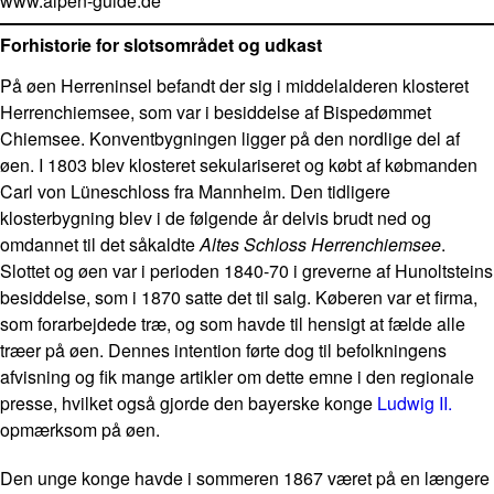
www.alpen-guide.de
Forhistorie for slotsområdet og udkast
På øen Herreninsel befandt der sig i middelalderen klosteret
Herrenchiemsee, som var i besiddelse af Bispedømmet
Chiemsee. Konventbygningen ligger på den nordlige del af
øen. I 1803 blev klosteret sekulariseret og købt af købmanden
Carl von Lüneschloss fra Mannheim. Den tidligere
klosterbygning blev i de følgende år delvis brudt ned og
omdannet til det såkaldte
Altes Schloss Herrenchiemsee
.
Slottet og øen var i perioden 1840-70 i greverne af Hunoltsteins
besiddelse, som i 1870 satte det til salg. Køberen var et firma,
som forarbejdede træ, og som havde til hensigt at fælde alle
træer på øen. Dennes intention førte dog til befolkningens
afvisning og fik mange artikler om dette emne i den regionale
presse, hvilket også gjorde den bayerske konge
Ludwig II.
opmærksom på øen.
Den unge konge havde i sommeren 1867 været på en længere