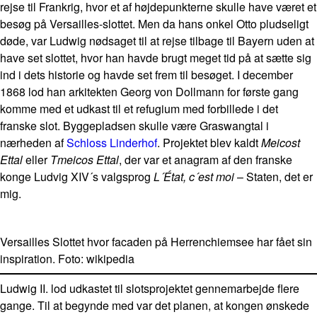
rejse til Frankrig, hvor et af højdepunkterne skulle have været et
besøg på Versailles-slottet. Men da hans onkel Otto pludseligt
døde, var Ludwig nødsaget til at rejse tilbage til Bayern uden at
have set slottet, hvor han havde brugt meget tid på at sætte sig
ind i dets historie og havde set frem til besøget. I december
1868 lod han arkitekten Georg von Dollmann for første gang
komme med et udkast til et refugium med forbillede i det
franske slot. Byggepladsen skulle være Graswangtal i
nærheden af
Schloss Linderhof
. Projektet blev kaldt
Meicost
Ettal
eller
Tmeicos Ettal
, der var et anagram af den franske
konge Ludvig XIV´s valgsprog
L´État, c´est moi
– Staten, det er
mig.
Versailles Slottet hvor facaden på Herrenchiemsee har fået sin
inspiration. Foto: wikipedia
Ludwig II. lod udkastet til slotsprojektet gennemarbejde flere
gange. Til at begynde med var det planen, at kongen ønskede