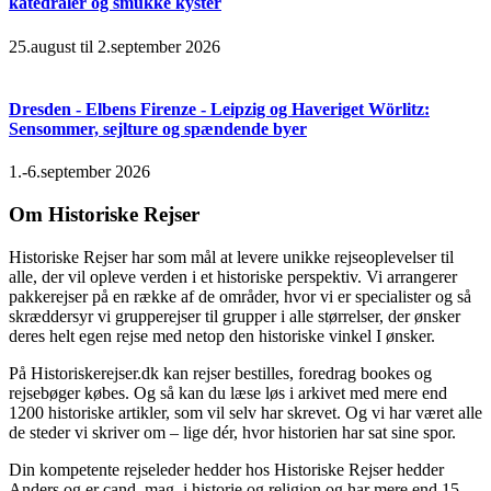
katedraler og smukke kyster
25.august til 2.september 2026
Dresden - Elbens Firenze - Leipzig og Haveriget Wörlitz:
Sensommer, sejlture og spændende byer
1.-6.september 2026
Om Historiske Rejser
Historiske Rejser har som mål at levere unikke rejseoplevelser til
alle, der vil opleve verden i et historiske perspektiv. Vi arrangerer
pakkerejser på en række af de områder, hvor vi er specialister og så
skræddersyr vi grupperejser til grupper i alle størrelser, der ønsker
deres helt egen rejse med netop den historiske vinkel I ønsker.
På Historiskerejser.dk kan rejser bestilles, foredrag bookes og
rejsebøger købes. Og så kan du læse løs i arkivet med mere end
1200 historiske artikler, som vil selv har skrevet. Og vi har været alle
de steder vi skriver om – lige dér, hvor historien har sat sine spor.
Din kompetente rejseleder hedder hos Historiske Rejser hedder
Anders og er cand. mag. i historie og religion og har mere end 15