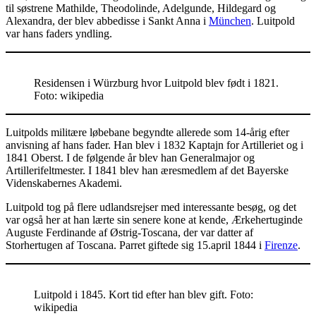
til søstrene Mathilde, Theodolinde, Adelgunde, Hildegard og
Alexandra, der blev abbedisse i Sankt Anna i
München
. Luitpold
var hans faders yndling.
Residensen i Würzburg hvor Luitpold blev født i 1821.
Foto: wikipedia
Luitpolds militære løbebane begyndte allerede som 14-årig efter
anvisning af hans fader. Han blev i 1832 Kaptajn for Artilleriet og i
1841 Oberst. I de følgende år blev han Generalmajor og
Artillerifeltmester. I 1841 blev han æresmedlem af det Bayerske
Videnskabernes Akademi.
Luitpold tog på flere udlandsrejser med interessante besøg, og det
var også her at han lærte sin senere kone at kende, Ærkehertuginde
Auguste Ferdinande af Østrig-Toscana, der var datter af
Storhertugen af Toscana. Parret giftede sig 15.april 1844 i
Firenze
.
Luitpold i 1845. Kort tid efter han blev gift. Foto:
wikipedia