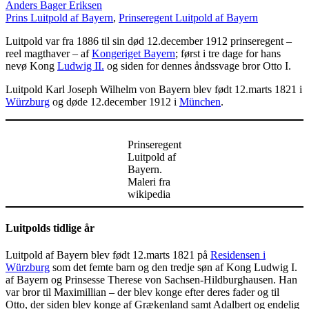
Anders Bager Eriksen
Prins Luitpold af Bayern
,
Prinseregent Luitpold af Bayern
Luitpold var fra 1886 til sin død 12.december 1912 prinseregent –
reel magthaver – af
Kongeriget Bayern
; først i tre dage for hans
nevø Kong
Ludwig II.
og siden for dennes åndssvage bror Otto I.
Luitpold Karl Joseph Wilhelm von Bayern blev født 12.marts 1821 i
Würzburg
og døde 12.december 1912 i
München
.
Prinseregent
Luitpold af
Bayern.
Maleri fra
wikipedia
Luitpolds tidlige år
Luitpold af Bayern blev født 12.marts 1821 på
Residensen i
Würzburg
som det femte barn og den tredje søn af Kong Ludwig I.
af Bayern og Prinsesse Therese von Sachsen-Hildburghausen. Han
var bror til Maximillian – der blev konge efter deres fader og til
Otto, der siden blev konge af Grækenland samt Adalbert og endelig