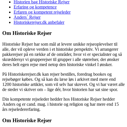
Historien bag Historiske Rejser
Erfaring og kompetence
Erfaren og kompetent rejseleder
Anders´ Rejser
Historiskerejser.dk anbefaler
Om Historiske Rejser
Historiske Rejser har som mål at levere unikke rejseoplevelser til
alle, der vil opleve verden i et historiske perspektiv. Vi arrangerer
pakkerejser på en række af de områder, hvor vi er specialister og så
skræddersyr vi grupperejser til grupper i alle størrelser, der ønsker
deres helt egen rejse med netop den historiske vinkel I ønsker.
På Historiskerejser.dk kan rejser bestilles, foredrag bookes og
rejsebøger købes. Og så kan du læse løs i arkivet med mere end
1200 historiske artikler, som vil selv har skrevet. Og vi har været alle
de steder vi skriver om – lige dér, hvor historien har sat sine spor.
Din kompetente rejseleder hedder hos Historiske Rejser hedder
Anders og er cand. mag. i historie og religion og har mere end 15
års rejseledererfaring.
Om Historiske Rejser