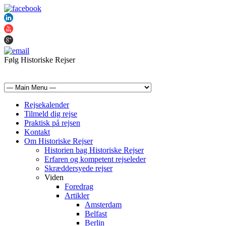
Følg Historiske Rejser
mail@historiskerejser.dk
+45 20 93 17 14
Rejsekalender
Tilmeld dig rejse
Praktisk på rejsen
Kontakt
Om Historiske Rejser
Historien bag Historiske Rejser
Erfaren og kompetent rejseleder
Skræddersyede rejser
Viden
Foredrag
Artikler
Amsterdam
Belfast
Berlin