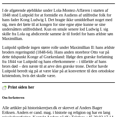
I de afgørende øjeblikke under Lola-Montez-Affæren i starten af
1848 stod Luitpold for at formidle en Audiens af utilfredse folk for
hans fader Kong Ludwig I. Det bragte ikke umiddelbart noget med
sig, men det førte til at kongen for sine egne øjne kunne se sine
undersåtters utilfredshed. Kun en smule senere lod Ludwig I. sig
skille fra Lola og abdicerede samme år til fordel for hans ældste søn
Maximillian.
Luitpold spillede ingen større rolle under Maximillian II: hans ældste
broders regeringstid (1848-64). Hans anden storebror Otto var på
dette tidspunkt Konge af Grækenland: Ifølge den græske forfatning
fra 1844 var Luitpold og hans efterkommere – i tilfælde af hans
brors død – den næste til at arve den græske trone. Derfor havde
Luitpold beredt sig på at være klar på at konvertere til den ortodokse
kristendom, hvis det skulle være.
Print siden her
Om forfatteren
Alle artikler på historiskerejser.dk er skrevet af Anders Bager
Eriksen. Anders er cand. mag. i historie og religion og har en lang