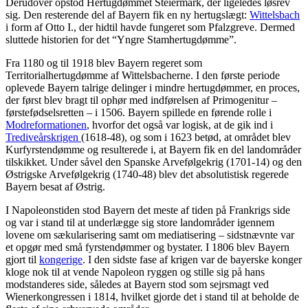
Derudover opstod Hertugdømmet Steiermark, der ligeledes løsrev
sig. Den resterende del af Bayern fik en ny hertugslægt:
Wittelsbach
i form af Otto I., der hidtil havde fungeret som Pfalzgreve. Dermed
sluttede historien for det “Yngre Stamhertugdømme”.
Fra 1180 og til 1918 blev Bayern regeret som
Territorialhertugdømme af Wittelsbacherne. I den første periode
oplevede Bayern talrige delinger i mindre hertugdømmer, en proces,
der først blev bragt til ophør med indførelsen af Primogenitur –
førstefødselsretten – i 1506. Bayern spillede en førende rolle i
Modreformationen
, hvorfor det også var logisk, at de gik ind i
Trediveårskrigen
(1618-48), og som i 1623 betød, at området blev
Kurfyrstendømme og resulterede i, at Bayern fik en del landområder
tilskikket. Under såvel den Spanske Arvefølgekrig (1701-14) og den
Østrigske Arvefølgekrig (1740-48) blev det absolutistisk regerede
Bayern besat af Østrig.
I Napoleonstiden stod Bayern det meste af tiden på Frankrigs side
og var i stand til at underlægge sig store landområder igennem
lovene om sækularisering samt om mediatisering – sidstnævnte var
et opgør med små fyrstendømmer og bystater. I 1806 blev Bayern
gjort til
kongerige
. I den sidste fase af krigen var de bayerske konger
kloge nok til at vende Napoleon ryggen og stille sig på hans
modstanderes side, således at Bayern stod som sejrsmagt ved
Wienerkongressen i 1814, hvilket gjorde det i stand til at beholde de