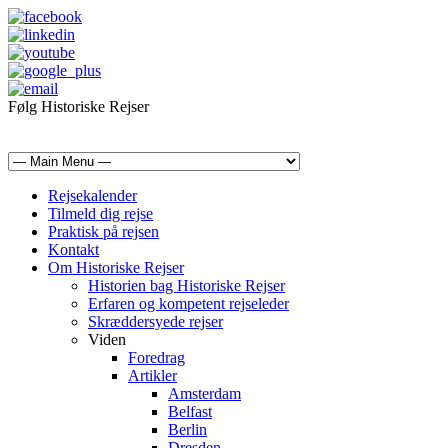
Følg Historiske Rejser
mail@historiskerejser.dk
+45 20 93 17 14
Rejsekalender
Tilmeld dig rejse
Praktisk på rejsen
Kontakt
Om Historiske Rejser
Historien bag Historiske Rejser
Erfaren og kompetent rejseleder
Skræddersyede rejser
Viden
Foredrag
Artikler
Amsterdam
Belfast
Berlin
Dresden