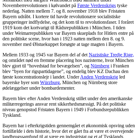
Novemberrevolutionen i kølvandet på
Første Verdenskrigs
tyske
nederlag. Natten mellem 7. og 8. november 1918 blev Fristaten
Bayern udråbt. I kortere tid havde revolutionære socialistiske
grupperinger indflydelse, og det kom til to revolutionsfaser. I foråret
1919 kom det kortvarigt til Rådsrepublikken i München. I tiden
under Weimarrepublikken var Bayern skueplads for Hitlers entre på
den politiske scene, hvor han i 1923 natten mellem den 8. og 9.
november med Ølstuekuppet forsøgte at tage magten i Bayern.
Mellem 1933 og 1945 var Bayern del af det
Nazistiske Tredje Rige,
og området nød en fremme placering hos nazisterne, hvor München
blev gjort til “hovedstad for bevægelsen”, og
Nürnberg
i Franken
blev “byen for rigspartidagene”, og endelig blev KZ Dachau den
første koncentrationslejr i landet. Under
Anden Verdenskrig
led
bayerske byer som
Würzburg
, München og Nürnberg store
ødelæggelser under bombardementer.
Bayern blev efter Anden Verdenskrig stillet under den amerikanske
militærregerings ansvar rent sikkerhedsmæssigt. På det politiske
niveau genopstod Fristaten Bayern i 1949 i Forbundsrepublikken
Tyskland.
Bayern har i efterkrigstiden gennemgået et økonomisk opsving uden
fortilfælde i dets historie, hvor det er gået fra at være et overvejende
landbrugssamfund til at være en industristat og et af Tysklands