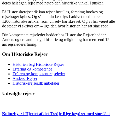
deres helt egen rejse med netop den historiske vinkel I ønsker.
På Historiskerejser.dk kan rejser bestilles, foredrag bookes og
rejsebøger købes. Og så kan du læse løs i arkivet med mere end
1200 historiske artikler, som vil selv har skrevet. Og vi har været alle
de steder vi skriver om – lige dér, hvor historien har sat sine spor.
Din kompetente rejseleder hedder hos Historiske Rejser hedder
Anders og er cand. mag. i historie og religion og har mere end 15
års rejseledererfaring.
Om Historiske Rejser
Historien bag Historiske Rejser
Erfaring og kompetence
Erfaren og kompetent rejseleder
Anders´ Rejser
Historiskerejser.dk anbefaler
Udvalgte rejser
Kulturbyer i Hjertet af det Tredje Rige krydret med storslået