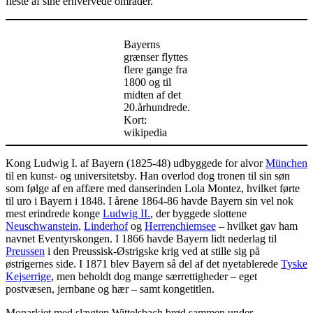
fleste af sine erhvervede områder.
Bayerns
grænser flyttes
flere gange fra
1800 og til
midten af det
20.århundrede.
Kort:
wikipedia
Kong Ludwig I. af Bayern (1825-48) udbyggede for alvor
München
til en kunst- og universitetsby. Han overlod dog tronen til sin søn
som følge af en affære med danserinden Lola Montez, hvilket førte
til uro i Bayern i 1848. I årene 1864-86 havde Bayern sin vel nok
mest erindrede konge
Ludwig II.
, der byggede slottene
Neuschwanstein
,
Linderhof
og
Herrenchiemsee
– hvilket gav ham
navnet Eventyrskongen. I 1866 havde Bayern lidt nederlag til
Preussen
i den Preussisk-Østrigske krig ved at stille sig på
østrigernes side. I 1871 blev Bayern så del af det nyetablerede
Tyske
Kejserrige
, men beholdt dog mange særrettigheder – eget
postvæsen, jernbane og hær – samt kongetitlen.
Monarkiet med slægten Wittelsbach brød sammen under