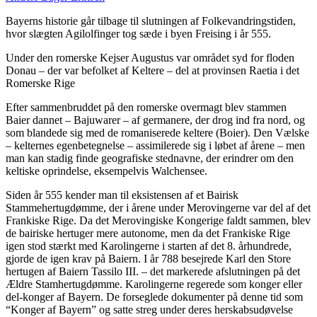
Bayerns historie går tilbage til slutningen af Folkevandringstiden,
hvor slægten Agilolfinger tog sæde i byen Freising i år 555.
Under den romerske Kejser Augustus var området syd for floden
Donau – der var befolket af Keltere – del at provinsen Raetia i det
Romerske Rige
Efter sammenbruddet på den romerske overmagt blev stammen
Baier dannet – Bajuwarer – af germanere, der drog ind fra nord, og
som blandede sig med de romaniserede keltere (Boier). Den Vælske
– kelternes egenbetegnelse – assimilerede sig i løbet af årene – men
man kan stadig finde geografiske stednavne, der erindrer om den
keltiske oprindelse, eksempelvis Walchensee.
Siden år 555 kender man til eksistensen af et Bairisk
Stammehertugdømme, der i årene under Merovingerne var del af det
Frankiske Rige. Da det Merovingiske Kongerige faldt sammen, blev
de bairiske hertuger mere autonome, men da det Frankiske Rige
igen stod stærkt med Karolingerne i starten af det 8. århundrede,
gjorde de igen krav på Baiern. I år 788 besejrede Karl den Store
hertugen af Baiern Tassilo III. – det markerede afslutningen på det
Ældre Stamhertugdømme. Karolingerne regerede som konger eller
del-konger af Bayern. De forseglede dokumenter på denne tid som
“Konger af Bayern” og satte streg under deres herskabsudøvelse