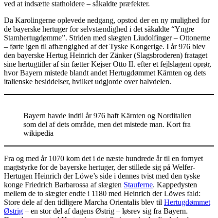
ved at indsætte statholdere – såkaldte præfekter.
Da Karolingerne oplevede nedgang, opstod der en ny mulighed for
de bayerske hertuger for selvstændighed i det såkaldte “Yngre
Stamhertugdømme”. Striden med slægten Liudolfinger – Ottonerne
– førte igen til afhængighed af det Tyske Kongerige. I år 976 blev
den bayerske Hertug Heinrich der Zänker (Slagsbroderen) frataget
sine hertugtitler af sin fætter Kejser Otto II. efter et fejlslagent oprør,
hvor Bayern mistede blandt andet Hertugdømmet Kärnten og dets
italienske besiddelser, hvilket udgjorde over halvdelen.
Bayern havde indtil år 976 haft Kärnten og Norditalien
som del af dets område, men det mistede man. Kort fra
wikipedia
Fra og med år 1070 kom det i de næste hundrede år til en fornyet
magtstyrke for de bayerske hertuger, der stillede sig på Welfer-
Hertugen Heinrich der Löwe’s side i dennes tvist med den tyske
konge Friedrich Barbarossa af slægten
Stauferne
. Kappedysten
mellem de to slægter endte i 1180 med Heinrich der Löwes fald:
Store dele af den tidligere Marcha Orientalis blev til
Hertugdømmet
Østrig
– en stor del af dagens Østrig – løsrev sig fra Bayern.