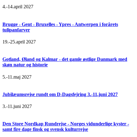
4.-14.april 2027
Brugge - Gent - Bruxelles - Ypres - Antwerpen i forårets
tulipanfarver
19.-25.april 2027
Gotland, Øland og Kalmar - det gamle østlige Danmark med
skøn natur og historie
5.-11.maj 2027
Jubilæumsrejse rundt om D-Dagsfejring 3.-11.juni 2027
3.-11.juni 2027
Den Store Nordkap Rundrejse - Norges vidunderlige kyster -
samt fire dage finsk og svensk kulturrejse