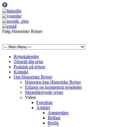
Følg Historiske Rejser
mail@historiskerejser.dk
+45 20 93 17 14
Rejsekalender
Tilmeld dig rejse
Praktisk på rejsen
Kontakt
Om Historiske Rejser
Historien bag Historiske Rejser
Erfaren og kompetent rejseleder
Skræddersyede rejser
Viden
Foredrag
Artikler
Amsterdam
Belfast
Berlin