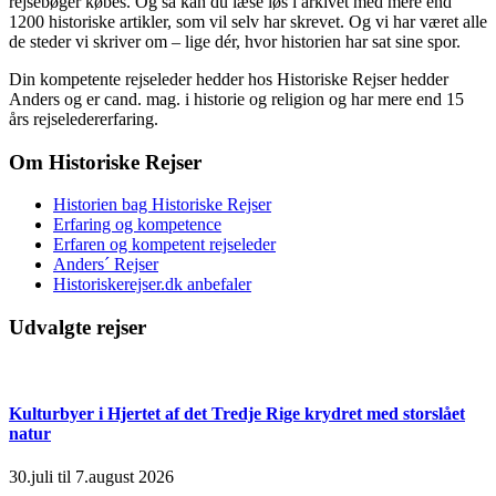
rejsebøger købes. Og så kan du læse løs i arkivet med mere end
1200 historiske artikler, som vil selv har skrevet. Og vi har været alle
de steder vi skriver om – lige dér, hvor historien har sat sine spor.
Din kompetente rejseleder hedder hos Historiske Rejser hedder
Anders og er cand. mag. i historie og religion og har mere end 15
års rejseledererfaring.
Om Historiske Rejser
Historien bag Historiske Rejser
Erfaring og kompetence
Erfaren og kompetent rejseleder
Anders´ Rejser
Historiskerejser.dk anbefaler
Udvalgte rejser
Kulturbyer i Hjertet af det Tredje Rige krydret med storslået
natur
30.juli til 7.august 2026