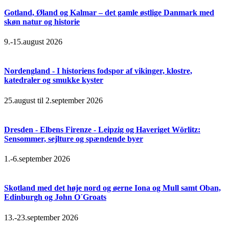
Gotland, Øland og Kalmar – det gamle østlige Danmark med
skøn natur og historie
9.-15.august 2026
Nordengland - I historiens fodspor af vikinger, klostre,
katedraler og smukke kyster
25.august til 2.september 2026
Dresden - Elbens Firenze - Leipzig og Haveriget Wörlitz:
Sensommer, sejlture og spændende byer
1.-6.september 2026
Skotland med det høje nord og øerne Iona og Mull samt Oban,
Edinburgh og John O´Groats
13.-23.september 2026