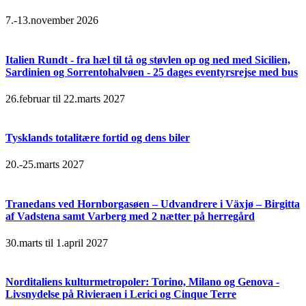
7.-13.november 2026
Italien Rundt - fra hæl til tå og støvlen op og ned med Sicilien,
Sardinien og Sorrentohalvøen - 25 dages eventyrsrejse med bus
26.februar til 22.marts 2027
Tysklands totalitære fortid og dens biler
20.-25.marts 2027
Tranedans ved Hornborgasøen – Udvandrere i Växjø – Birgitta
af Vadstena samt Varberg med 2 nætter på herregård
30.marts til 1.april 2027
Norditaliens kulturmetropoler: Torino, Milano og Genova -
Livsnydelse på Rivieraen i Lerici og Cinque Terre