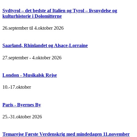
Sydtyrol – det bedste af Italien og Tyrol – livsnydelse og
kulturhistorie i Dolomitterne
26.september til 4.oktober 2026
Saarland, Rhinlandet og Alsace-Lorraine
27.september - 4.oktober 2026
London - Musikalsk Rejse
10.-17.oktober
Paris - Byernes By
25.-31.oktober 2026
Temarejse Første Verdenskrig med mindedagen 11.november