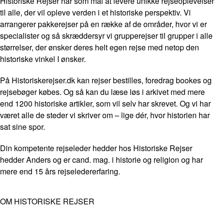
Historiske Rejser har som mål at levere unikke rejseoplevelser
til alle, der vil opleve verden i et historiske perspektiv. Vi
arrangerer pakkerejser på en række af de områder, hvor vi er
specialister og så skræddersyr vi grupperejser til grupper i alle
størrelser, der ønsker deres helt egen rejse med netop den
historiske vinkel I ønsker.
På Historiskerejser.dk kan rejser bestilles, foredrag bookes og
rejsebøger købes. Og så kan du læse løs i arkivet med mere
end 1200 historiske artikler, som vil selv har skrevet. Og vi har
været alle de steder vi skriver om – lige dér, hvor historien har
sat sine spor.
Din kompetente rejseleder hedder hos Historiske Rejser
hedder Anders og er cand. mag. i historie og religion og har
mere end 15 års rejseledererfaring.
OM HISTORISKE REJSER