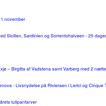
11.november
d med Sicilien, Sardinien og Sorrentohalvøen - 25 da
ø – Birgitta af Vadstena samt Varberg med 2 nætte
enova - Livsnydelse på Rivieraen i Lerici og Cinque 
årets tulipanfarver