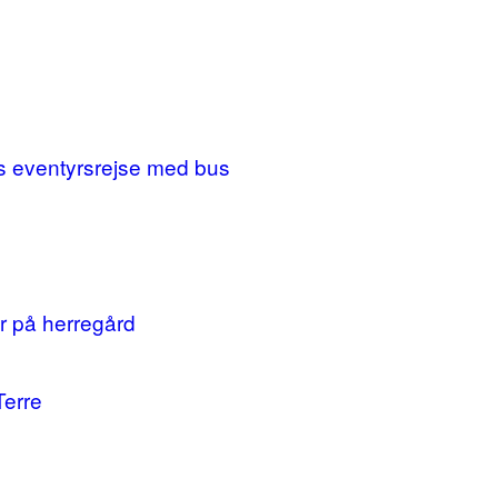
ges eventyrsrejse med bus
r på herregård
Terre