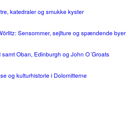
stre, katedraler og smukke kyster
 Wörlitz: Sensommer, sejlture og spændende byer
ll samt Oban, Edinburgh og John O´Groats
lse og kulturhistorie i Dolomitterne