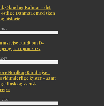
d, Øland og Kalmar - det
 østlige Danmark med skøn
og historie
 2027
æumsrejse rundt om D-
jring 3.-11.juni 2027
i 2027
tore Nordkap Rundrejse -
 vidunderlige kyster - samt
age finsk og svensk
rejse
ni 2027