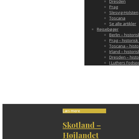
Dresden
Prag
Slesvig-Holsten
Toscana
Se alle artikler
Rejsebøger
Berlin – histori
Prag – historis
Toscana – hist
Irland – histori
Dresden – hist
I Luthers Fodsp
Tag
Stirling Castle
Læs mere
Skotland –
Højlandet