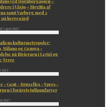
dans ved Hornborgasøen –
rere i Växjø – Birgitta af
ena samt Varberg med 2
r på herregård
il 1.april 2027
aliens kulturmetropoler:
, Milano og Genova -
delse på Rivieraen i Lerici og
e Terre
il 2027
 - Gent - Bruxelles - Ypres -
pen i forårets tulipanfarver
ril 2027