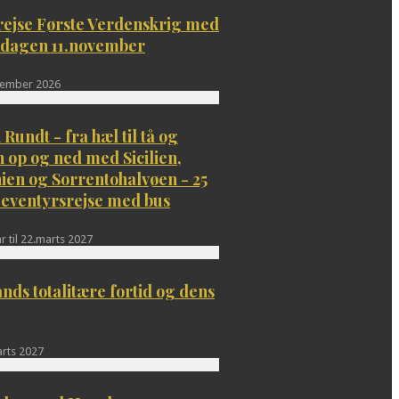
ejse Første Verdenskrig med
dagen 11.november
vember 2026
 Rundt - fra hæl til tå og
n op og ned med Sicilien,
ien og Sorrentohalvøen - 25
 eventyrsrejse med bus
r til 22.marts 2027
nds totalitære fortid og dens
arts 2027