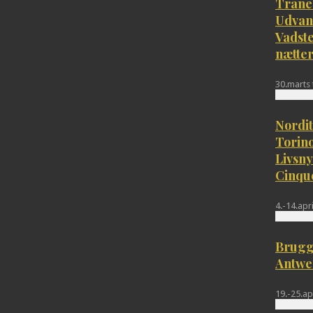
Trane
Udvand
Vadst
nætte
30.marts t
Nordit
Torino
Livsny
Cinqu
4.-14.apr
Brugge
Antwer
19.-25.ap