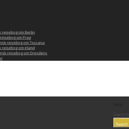
sk rejsebog om Berlin
k rejsebog om Prag
orisk rejsebog om Toscana
sk rejsebog om Irland
orisk rejsebog om Dresdens
or
Søg
Search fo
Search 