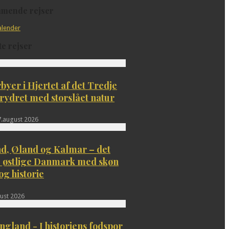
mende rejser
te rejser
byer i Hjertet af det Tredje
rydret med storslået natur
l 7.august 2026
d, Øland og Kalmar – det
 østlige Danmark med skøn
og historie
ust 2026
gland - I historiens fodspor