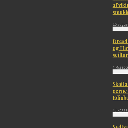
af vik
smukk
25.august
Dresde
og Ha
sejlt
1.-6.sep
Skotla
øerne
Edinb
13.-23.s
Sydtyr