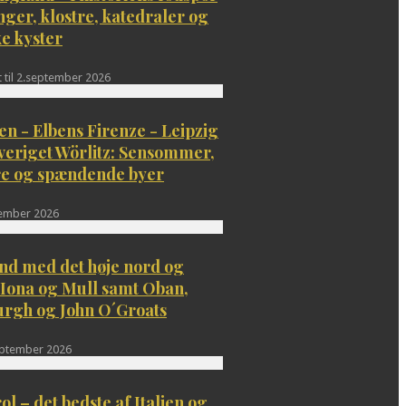
inger, klostre, katedraler og
e kyster
 til 2.september 2026
n - Elbens Firenze - Leipzig
veriget Wörlitz: Sensommer,
ure og spændende byer
tember 2026
nd med det høje nord og
 Iona og Mull samt Oban,
urgh og John O´Groats
eptember 2026
ol – det bedste af Italien og