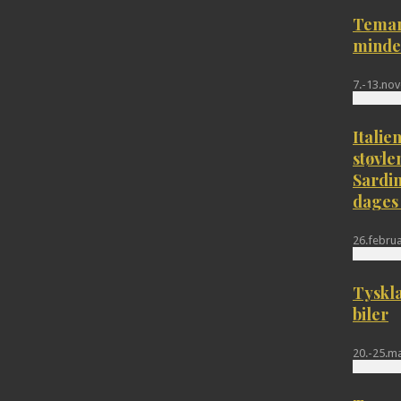
Temar
minde
7.-13.no
Italien
støvle
Sardin
dages
26.februa
Tyskla
biler
20.-25.m