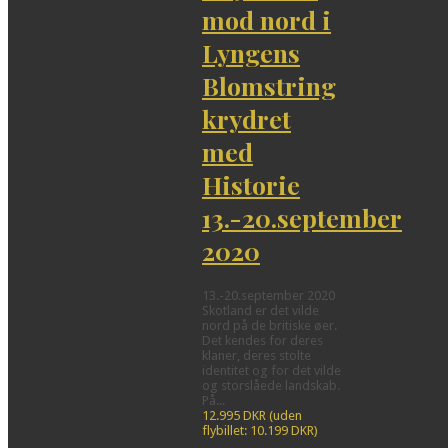
mod nord i
Lyngens
Blomstring
krydret
med
Historie
13.-20.september
2020
13.-20.september 2020
Skotland er det vilde
nord på de britiske øer.
Det kendes for deres
klaner, deres stolte
identitet og for det vilde
og storslåede landskab.
På...
12.995 DKR (uden
flybillet: 10.199 DKR)