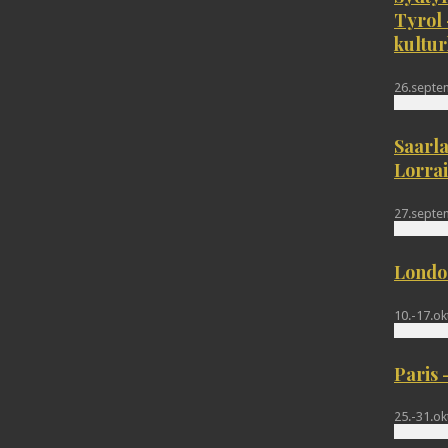
Tyrol 
kultur
26.septem
Saarla
Lorra
27.septe
London
10.-17.o
Paris 
25.-31.o