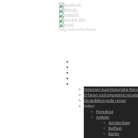
Følg Historiske Rejser
mail@historiskerejser.dk
+45 20 93 1
Rejsekalender
Tilmeld dig rejse
Praktisk på rejsen
Kontakt
Om Historiske Rejser
Historien bag Historiske Rejs
Erfaren og kompetent rejsel
Skræddersyede rejser
Viden
Foredrag
Artikler
Amsterdam
Belfast
Berlin