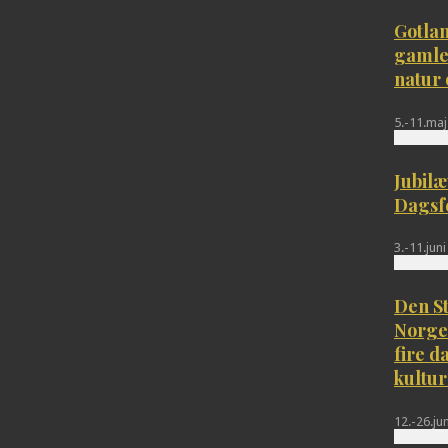
Gotlan
gamle
natur 
5.-11.maj
Jubil
Dagsfe
3.-11.jun
Den S
Norges
fire d
kultur
12.-26.ju