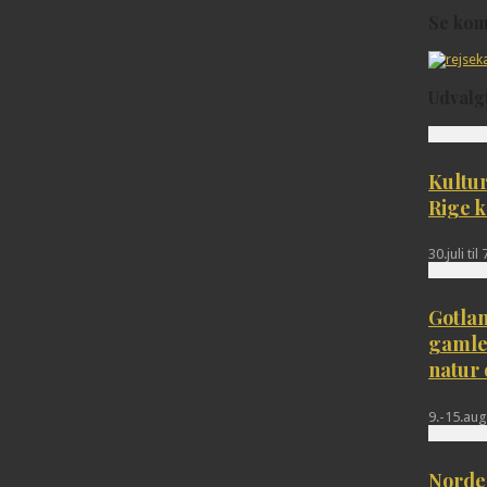
Se kom
Udvalg
Kultur
Rige k
30.juli ti
Gotlan
gamle
natur 
9.-15.aug
Norden