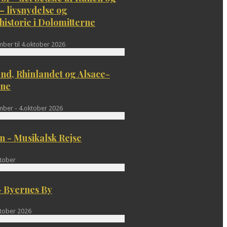
– livsnydelse og
historie i Dolomitterne
ber til 4.oktober 2026
nd, Rhinlandet og Alsace-
ine
mber - 4.oktober 2026
 - Musikalsk Rejse
ktober
- Byernes By
ktober 2026