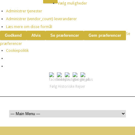
Vælg muligheder
Administrer tjenester
Administrer {vendor_count} leverandører
Læs mere om disse formål
Se
Godkend
Afvis
Se præferencer
Gem præferencer
præferencer
Cookiepolitik
Følg Historiske Rejser
mail@historiskerejser.dk
+45 20 93 17 14