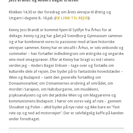
Jess Brandt og Anders Bager Eriksen
Klokken 14.30 er der foredrag om årets vinrejse til Østrig og
Ungarn i dagene 8.-16.juli.
(
SE LINK TIL REJSE
)
Kenny Jess Brandt er kommet hjem til Sydfyn fra Århus for at
deltage. Kenny og jeg har gået på Svendborg Gymnasium sammen
og vi har kombineret vores to passioner med at lave historiske
vinrejser sammen. Kenny har en vincafé i Århus, er selv vinbonde og
sommelier – han fortæller indledningsvis om østrigske og ungarske
vine med smagsprøver. Efter at Kenny har bragt os ind i vinens
verden jeg – Anders Bager Eriksen – tage over og fortælle om
kulturelle dele af rejsen. Der byder på to fantastiske hovedstæder –
Wien og Budapest – samt den generelle fortælling om
Donaumonarkiet; om Osmannernes erobring af området, om
mordet i Sarajevo, om Habsburgerne, om musikkens,
psykoanalysens og om det jødiske Wien og om Magyarerne og
kommunismens Budapest. I hører om vores valg af rute – gennem
Slovakiet og Polen – altid byder på nye ruter og ikke bare en “fast
rute op og ned ad motorvejen”. Der er selvfølgelig kaffe på kanden
under foredraget.