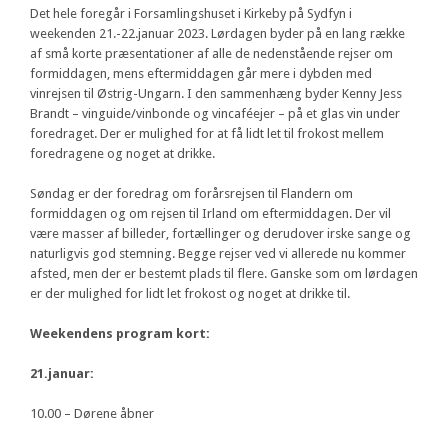
Det hele foregår i Forsamlingshuset i Kirkeby på Sydfyn i
weekenden 21.-22.januar 2023. Lørdagen byder på en lang række
af små korte præsentationer af alle de nedenstående rejser om
formiddagen, mens eftermiddagen går mere i dybden med
vinrejsen til Østrig-Ungarn. I den sammenhæng byder Kenny Jess
Brandt – vinguide/vinbonde og vincaféejer – på et glas vin under
foredraget. Der er mulighed for at få lidt let til frokost mellem
foredragene og noget at drikke.
Søndag er der foredrag om forårsrejsen til Flandern om
formiddagen og om rejsen til Irland om eftermiddagen. Der vil
være masser af billeder, fortællinger og derudover irske sange og
naturligvis god stemning. Begge rejser ved vi allerede nu kommer
afsted, men der er bestemt plads til flere. Ganske som om lørdagen
er der mulighed for lidt let frokost og noget at drikke til.
Weekendens program kort:
21.januar:
10.00 – Dørene åbner