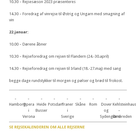
10.30 – Rejsesæson 2023 præsenteres
14.30 – Foredrag af vinrejse til Østrig og Ungarn med smagning af
vin
22.januar:
10.00 – Dørene åbner
10.30 – Rejseforedrag om rejsen til Flandern (24.-30.april)
14.30 – Rejseforedrag om rejsen til Irland (18.-27.maj) med sang
begge dage rundstykker til morgen og pølser og brød til frokost.
Hamborg
Opera
Hvide
Potsdam
Traner
Skåne
Rom
Dover
Kehlsteinhau
i
Busser
i
og
–
Verona
Sverige
Sydengland
Ørnereden
SE REJSEKALENDEREN OM ALLE REJSERNE