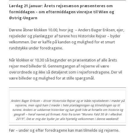
Lørdag 21.januar: Årets rejsesæson præsenteres om
formiddagen – om eftermiddagen vinrejse til Wien og
Østrig-Ungarn
Dørene åbner klokken 10.00, hvor jeg – Anders Bager Eriksen, ejer,
rejseleder og planlægger af turene hos Historiske Rejser – byder
velkommen. Der er kaffe på kanden og mulighed for et smurt
rundstykke under foredragene.
Når klokken er 10.30 så begynder en præsentation af alle årets
rejser med billeder til. Gennemgangen af rejserne vil være
overordnede og ikke så detaljeret som i rejseforedragene. Der vil
være billeder og mulighed for at stille spørgsmål.
Anders Bager Eriksen – driver Historiske Rejser og er både rejselederen i møder på
rejserne, men også ham I møder i hele planlægningen og tilmeldingen op til
turene. Anders er uddannet historiker og kan godt lide at fortælle om historie og
geografi – heraf navnet på firmaet. Foto fra turen “Murens Fald 30 år i efteråret
2019”. Det er mig der byder jer alle hjertelig velkommen i denne weekend!
Før – under og efter foredragene kan man tilmelde sig rejserne.