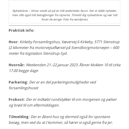
Nyhedsbrev – bliver sendt ud på en lidt anderledes facon. Der er både nyheder,
men ofte også lidt betragtninger fra rejserne. Tilmeld dig nyhedsbrev og vær lidt
foran de øvrige. Foto fra wordpress
Praktisk info:
Hvor:
Kirkeby Forsamlingshus, Vævervej 6 Kirkeby, 5771 Stenstrup
(2 kilometer fra motorvejsafkørsel på Svendborgmotorvejen – 600
meter fra togstation Stenstrup-Syd.
Hvornår:
Weekenden 21.-22.januar 2023. Åbner klokken 10 til cirka
17.00 begge dage
Parkering:
Der er en del parkeringsmuligheder ved
forsamlingshuset
Frokost:
Der er indkøbt rundstykker til om morgenen og pølser
og brød til om eftermiddagen.
Tilmelding:
Der er åbent hus og dermed også for spontane
besøg, men ved du at I kommer, så hører vi også gerne fra jer.