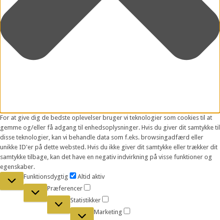
For at give dig de bedste oplevelser bruger vi teknologier som cookies til at
gemme og/eller få adgang til enhedsoplysninger. Hvis du giver dit samtykke til
disse teknologier, kan vi behandle data som f.eks. browsingadfærd eller
unikke ID'er på dette websted. Hvis du ikke giver dit samtykke eller trækker dit
samtykke tilbage, kan det have en negativ indvirkning på visse funktioner og
egenskaber.
Funktionsdygtig
Funktionsdygtig
Altid aktiv
Præferencer
Præferencer
Statistikker
Statistikker
Marketing
Marketing