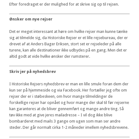
Efter foredraget er der mulighed for at skrive sig op til rejsen.
Ønsker om nye rejser
Det er meget interessant at høre om hvilke rejser man kunne tænke
sig at tilmelde sig, da Historiske Rejser er et lille rejsebureau, der er
drevet af at Anders Bager Eriksen, stort set er rejseleder på alle
turene, kan alle destinationer ikke udbydes på en gang. Men det er
altid godt at vide hvilke ønsker der rumsterer.
Skriv jer på nyhedsbrev
I Historiske Rejsers nyhedsbrev er man en lille smule foran dem der
kun ser på hjemmeside og via Facebook. Her fortæller jeg ofte om
rejser der er i støbeskeen, om hvor mange tilmeldinger de
forskellige rejser har opnået og hvor mange der skal til før rejserne
kan garanteres at de bliver gennemført og mange andre ting. Så
tøv ikke med at give jeres mailadresse – I vil dog ikke blive
bombarderet med mails 3 gange om ugen som man ser andre
steder. Der går normalt cirka 1-2 måneder imellem nyhedsbrevene.