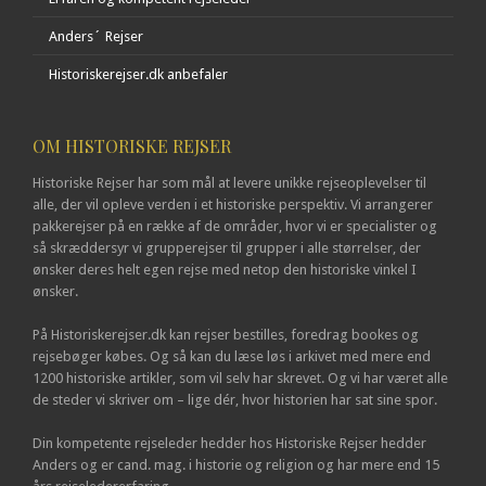
Anders´ Rejser
Historiskerejser.dk anbefaler
OM HISTORISKE REJSER
Historiske Rejser har som mål at levere unikke rejseoplevelser til
alle, der vil opleve verden i et historiske perspektiv. Vi arrangerer
pakkerejser på en række af de områder, hvor vi er specialister og
så skræddersyr vi grupperejser til grupper i alle størrelser, der
ønsker deres helt egen rejse med netop den historiske vinkel I
ønsker.
På Historiskerejser.dk kan rejser bestilles, foredrag bookes og
rejsebøger købes. Og så kan du læse løs i arkivet med mere end
1200 historiske artikler, som vil selv har skrevet. Og vi har været alle
de steder vi skriver om – lige dér, hvor historien har sat sine spor.
Din kompetente rejseleder hedder hos Historiske Rejser hedder
Anders og er cand. mag. i historie og religion og har mere end 15