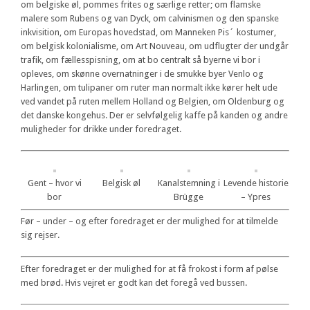
om belgiske øl, pommes frites og særlige retter; om flamske
malere som Rubens og van Dyck, om calvinismen og den spanske
inkvisition, om Europas hovedstad, om Manneken Pis´ kostumer,
om belgisk kolonialisme, om Art Nouveau, om udflugter der undgår
trafik, om fællesspisning, om at bo centralt så byerne vi bor i
opleves, om skønne overnatninger i de smukke byer Venlo og
Harlingen, om tulipaner om ruter man normalt ikke kører helt ude
ved vandet på ruten mellem Holland og Belgien, om Oldenburg og
det danske kongehus. Der er selvfølgelig kaffe på kanden og andre
muligheder for drikke under foredraget.
Gent – hvor vi
Belgisk øl
Kanalstemning i
Levende historie
bor
Brügge
– Ypres
Før – under – og efter foredraget er der mulighed for at tilmelde
sig rejser.
Efter foredraget er der mulighed for at få frokost i form af pølse
med brød. Hvis vejret er godt kan det foregå ved bussen.