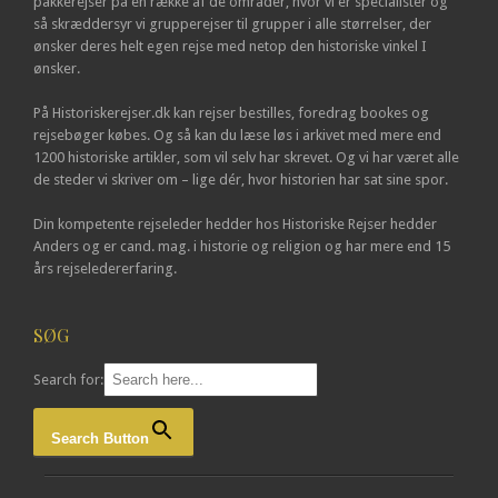
pakkerejser på en række af de områder, hvor vi er specialister og
så skræddersyr vi grupperejser til grupper i alle størrelser, der
ønsker deres helt egen rejse med netop den historiske vinkel I
ønsker.
På Historiskerejser.dk kan rejser bestilles, foredrag bookes og
rejsebøger købes. Og så kan du læse løs i arkivet med mere end
1200 historiske artikler, som vil selv har skrevet. Og vi har været alle
de steder vi skriver om – lige dér, hvor historien har sat sine spor.
Din kompetente rejseleder hedder hos Historiske Rejser hedder
Anders og er cand. mag. i historie og religion og har mere end 15
års rejseledererfaring.
SØG
Search for:
Search Button