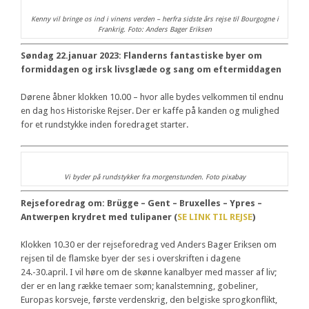
Kenny vil bringe os ind i vinens verden – herfra sidste års rejse til Bourgogne i
Frankrig. Foto: Anders Bager Eriksen
Søndag 22.januar 2023: Flanderns fantastiske byer om
formiddagen og irsk livsglæde og sang om eftermiddagen
Dørene åbner klokken 10.00 – hvor alle bydes velkommen til endnu
en dag hos Historiske Rejser. Der er kaffe på kanden og mulighed
for et rundstykke inden foredraget starter.
Vi byder på rundstykker fra morgenstunden. Foto pixabay
Rejseforedrag om: Brügge – Gent – Bruxelles – Ypres –
Antwerpen krydret med tulipaner (
SE LINK TIL REJSE
)
Klokken 10.30 er der rejseforedrag ved Anders Bager Eriksen om
rejsen til de flamske byer der ses i overskriften i dagene
24.-30.april. I vil høre om de skønne kanalbyer med masser af liv;
der er en lang række temaer som; kanalstemning, gobeliner,
Europas korsveje, første verdenskrig, den belgiske sprogkonflikt,