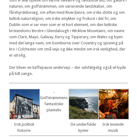
som vi skal opleve om varme sweatre og fantastisk uld, om gåture i
naturen, om golfstrømmen, om varierende landskaber, om
fårehyrdebesøg, om aften med Riverdance, om irske slotte og om
keltisk naturreligion, om irske smykker og frokost i det fri, om
Dublin som vi ser men som er et kort element, om den keltiske
kristendoms klostre i Glendalough i Wicklow Mountains, om navne
som Clare, Mayo, Galway, Kerry og Tipperary, om Wales og byen
med det lange navn, om bomberne over Coventry og spisning på
kro i Colchester om små veje og ikke mindst om irsk venlighed, der
er utrolig.
Der bliver en kaffepause undervejs – der selvfølgelig også vil byde
på lidt sange.
Golfstrømmens
fantastiske
planteliv
Irsk politisk
De underfulde
Irsk levende
historie
kyster
musik