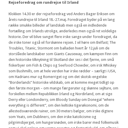
Rejseforedrag om rundrejse til Irland
Klokken 14.30 er der rejseforedrag ved Anders Bager Eriksen om
årets rundrejse til Irland 18.-27.maj. Foredraget byder på en lang
række smukke billeder af landskab men også en indledende
fortælling om Irlands utrolige, anderledes men også ret voldelige
historie. Der vil blive sunget flere irske sange under foredraget, da
de irske toner også vil forskønne rejsen. I vil høre om Belfast; The
Troubles, Titanic, Stormont om balladen hvert år 12.juli om de
storslåede landskaber som Giants Causeway, om kæmpen Finn om
den historiske tilknytning til Skotland der ses i det fjerne, om små
fiskerbyer om Fish & Chips og Seefood Chowder, om irsk Whiskey
som Bushmills, om at hele verden har irske rødder – særligt i USA,
om Hadrians mur og Romerriget og om det skotsk-engelske
“Borderlands” historiske vildskab, om at komme meget tidligt op
den første morgen – om mange færgeruter og skønne sejlture, om
forskellen mellem Republikken Irland og Nordirland, om at sige
Derry eller Londonderry, om Bloody Sunday om Donegal “where
everything is different”, om den keltiske tigerøkonomi, om de
allestedsværende ruiner, om 30 meters bølger, om irske digtere
som Yeats, om Dubliners, om den irske katolicisme og
pilgrimsbjerget, om hungersnøden, om irske barer med folkemusik