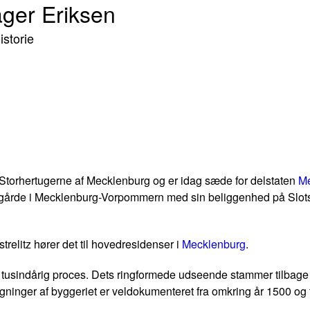
ager Eriksen
storie
 Storhertugerne af Mecklenburg og er idag sæde for delstaten
Me
egårde i Mecklenburg-Vorpommern med sin beliggenhed på Slots
relitz hører det til hovedresidenser i
Mecklenburg
.
usindårig proces. Dets ringformede udseende stammer tilbage fra 
nger af byggeriet er veldokumenteret fra omkring år 1500 og fre