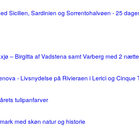
d med Sicilien, Sardinien og Sorrentohalvøen - 25 da
ø – Birgitta af Vadstena samt Varberg med 2 nætte
enova - Livsnydelse på Rivieraen i Lerici og Cinque 
årets tulipanfarver
mark med skøn natur og historie