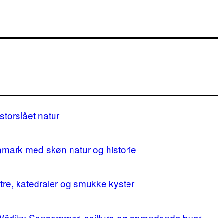
storslået natur
nmark med skøn natur og historie
stre, katedraler og smukke kyster
 Wörlitz: Sensommer, sejlture og spændende byer