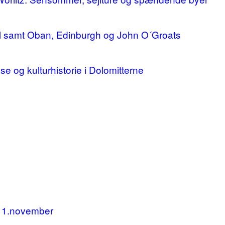
ll samt Oban, Edinburgh og John O´Groats
lse og kulturhistorie i Dolomitterne
11.november