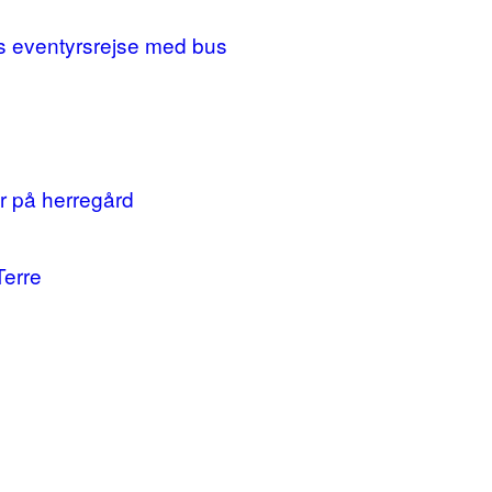
ges eventyrsrejse med bus
r på herregård
Terre