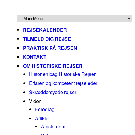
mail@historiskerejser.dk
+45 20 93 17 14
REJSEKALENDER
TILMELD DIG REJSE
PRAKTISK PÅ REJSEN
KONTAKT
OM HISTORISKE REJSER
Historien bag Historiske Rejser
Erfaren og kompetent rejseleder
Skræddersyede rejser
Viden
Foredrag
Artikler
Amsterdam