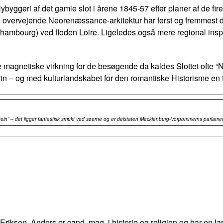
yggeri af det gamle slot i årene 1845-57 efter planer af de fir
Den overvejende Neorenæssance-arkitektur har først og fremmest 
hambourg) ved floden Loire. Ligeledes også mere regional insp
magnetiske virkning for de besøgende da kaldes Slottet ofte “N
rin – og med kulturlandskabet for den romantiske Historisme en
ein” – det ligger fantastisk smukt ved søerne og er delstaten Mecklenburg-Vorpommerns parlamen
 Eriksen. Anders er cand. mag. i historie og religion og har en la