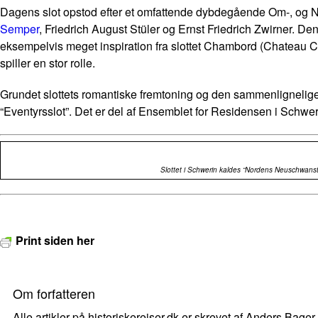
Dagens slot opstod efter et omfattende dybdegående Om-, og Nyb
Semper
, Friedrich August Stüler og Ernst Friedrich Zwirner. 
eksempelvis meget inspiration fra slottet Chambord (Chateau C
spiller en stor rolle.
Grundet slottets romantiske fremtoning og den sammenlignelige 
“Eventyrsslot”. Det er del af Ensemblet for Residensen i Schwe
Slottet i Schwerin kaldes “Nordens Neuschwanst
Print siden her
Om forfatteren
Alle artikler på historiskerejser.dk er skrevet af Anders Bager