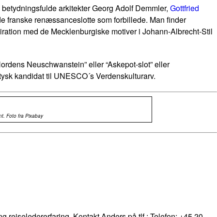
e betydningsfulde arkitekter Georg Adolf Demmler,
Gottfried
de franske renæssanceslotte som forbillede. Man finder
iration med de Mecklenburgiske motiver i Johann-Albrecht-Stil
ordens Neuschwanstein” eller “Askepot-slot” eller
 tysk kandidat til UNESCO´s Verdenskulturarv.
t. Foto fra Pixabay
ng rejseledererfaring. Kontakt Anders på tlf.: Telefon: +45 20