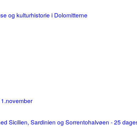
lse og kulturhistorie i Dolomitterne
11.november
d med Sicilien, Sardinien og Sorrentohalvøen - 25 da