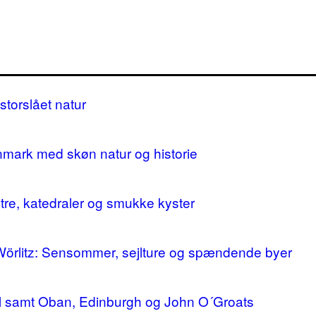
storslået natur
nmark med skøn natur og historie
stre, katedraler og smukke kyster
 Wörlitz: Sensommer, sejlture og spændende byer
ll samt Oban, Edinburgh og John O´Groats