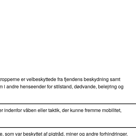
or tropperne er velbeskyttede fra fjendens beskydning samt
ym i andre henseender for stilstand, dødvande, belejring og
indenfor våben eller taktik, der kunne fremme mobilitet,
e, som var beskyttet af pigtråd, miner og andre forhindringer.