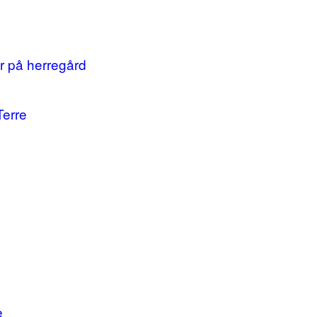
r på herregård
Terre
e