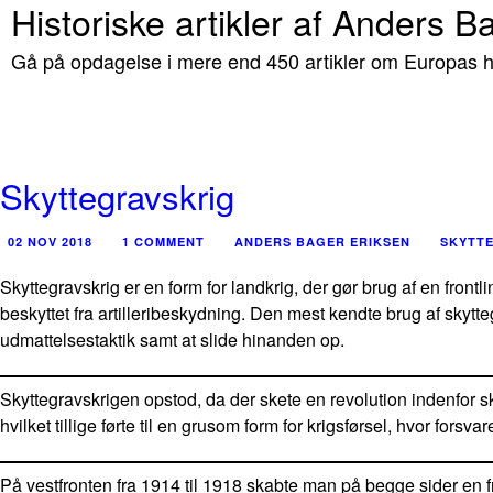
Historiske artikler af Anders B
Gå på opdagelse i mere end 450 artikler om Europas hi
Skyttegravskrig
02 NOV 2018
1 COMMENT
ANDERS BAGER ERIKSEN
SKYTT
Skyttegravskrig er en form for landkrig, der gør brug af en front
beskyttet fra artilleribeskydning. Den mest kendte brug af skytte
udmattelsestaktik samt at slide hinanden op.
Skyttegravskrigen opstod, da der skete en revolution indenfor 
hvilket tillige førte til en grusom form for krigsførsel, hvor forsv
På vestfronten fra 1914 til 1918 skabte man på begge sider en fro