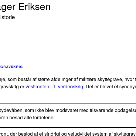
ager Eriksen
storie
EGRAVSKRIG
linje, som består af større afdelinger af militære skyttegrave, hv
gravskrig er v
estfronten
i
1. verdenskrig
. Det er blevet et synon
skydevåben, som ikke blev modsvaret med tilsvarende opdagelser 
areren besad alle fordelene.
nt, der bestod af et sindrigt og veludviklet system af skyttegrav