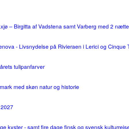
ø – Birgitta af Vadstena samt Varberg med 2 nætte
enova - Livsnydelse på Rivieraen i Lerici og Cinque 
årets tulipanfarver
mark med skøn natur og historie
i 2027
 kyster - samt fire dage finsk og svensk kulturrejs