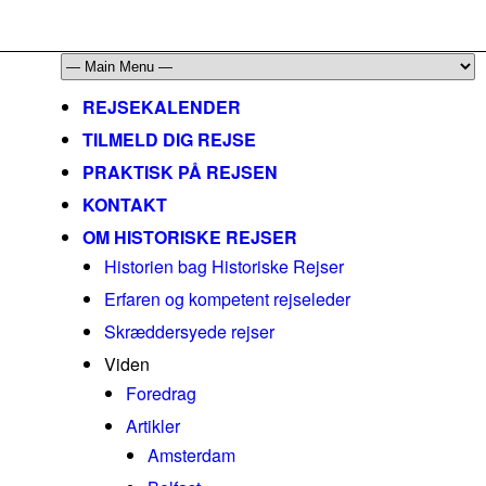
mail@historiskerejser.dk
+45 20 93 17 14
REJSEKALENDER
TILMELD DIG REJSE
PRAKTISK PÅ REJSEN
KONTAKT
OM HISTORISKE REJSER
Historien bag Historiske Rejser
Erfaren og kompetent rejseleder
Skræddersyede rejser
Viden
Foredrag
Artikler
Amsterdam