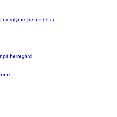
ges eventyrsrejse med bus
r på herregård
Terre