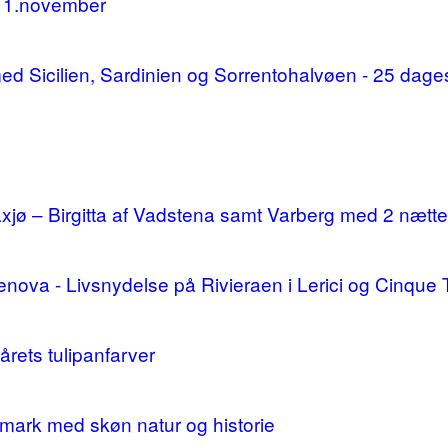
11.november
d med Sicilien, Sardinien og Sorrentohalvøen - 25 da
ø – Birgitta af Vadstena samt Varberg med 2 nætte
enova - Livsnydelse på Rivieraen i Lerici og Cinque 
årets tulipanfarver
mark med skøn natur og historie