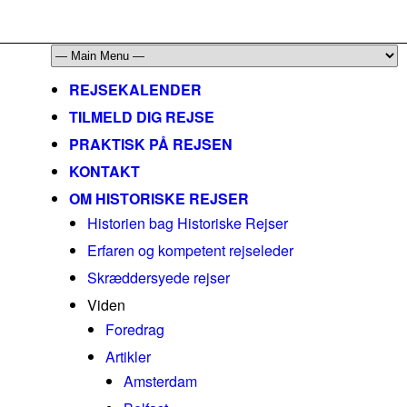
mail@historiskerejser.dk
+45 20 93 17 14
REJSEKALENDER
TILMELD DIG REJSE
PRAKTISK PÅ REJSEN
KONTAKT
OM HISTORISKE REJSER
Historien bag Historiske Rejser
Erfaren og kompetent rejseleder
Skræddersyede rejser
Viden
Foredrag
Artikler
Amsterdam