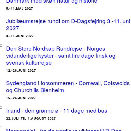
Danmark med skøn natur og historie
5.-11.MAJ 2027
Jubilæumsrejse rundt om D-Dagsfejring 3.-11.juni
2027
3.-11.JUNI 2027
Den Store Nordkap Rundrejse - Norges
vidunderlige kyster - samt fire dage finsk og
svensk kulturrejse
12.-26.JUNI 2027
Sydengland i forsommeren - Cornwall, Cotswolds
og Churchills Blenheim
15.-24.JUNI 2027
Irland - den grønne ø - 11 dage med bus
22.JULI TIL 1.AUGUST 2027
Normandiet - fra de nordiske vikinger til D-Dag