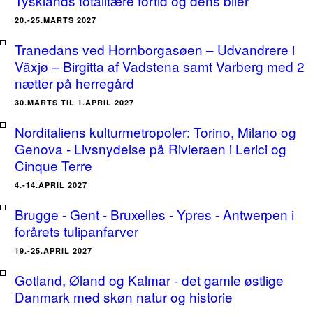
Tysklands totalitære fortid og dens biler
20.-25.MARTS 2027
Tranedans ved Hornborgasøen – Udvandrere i
Växjø – Birgitta af Vadstena samt Varberg med 2
nætter på herregård
30.MARTS TIL 1.APRIL 2027
Norditaliens kulturmetropoler: Torino, Milano og
Genova - Livsnydelse på Rivieraen i Lerici og
Cinque Terre
4.-14.APRIL 2027
Brugge - Gent - Bruxelles - Ypres - Antwerpen i
forårets tulipanfarver
19.-25.APRIL 2027
Gotland, Øland og Kalmar - det gamle østlige
Danmark med skøn natur og historie