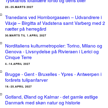
Tysklands totalitære fortid og dens biler
20.-25.MARTS 2027
Tranedans ved Hornborgasøen – Udvandrere i
Växjø – Birgitta af Vadstena samt Varberg med 2
nætter på herregård
30.MARTS TIL 1.APRIL 2027
Norditaliens kulturmetropoler: Torino, Milano og
Genova - Livsnydelse på Rivieraen i Lerici og
Cinque Terre
4.-14.APRIL 2027
Brugge - Gent - Bruxelles - Ypres - Antwerpen i
forårets tulipanfarver
19.-25.APRIL 2027
Gotland, Øland og Kalmar - det gamle østlige
Danmark med skøn natur og historie