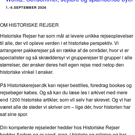
1.-6.SEPTEMBER 2026
OM HISTORISKE REJSER
Historiske Rejser har som mål at levere unikke rejseoplevelser
til alle, der vil opleve verden i et historiske perspektiv. Vi
arrangerer pakkerejser på en række af de områder, hvor vi er
specialister og så skræddersyr vi grupperejser til grupper i alle
størrelser, der ønsker deres helt egen rejse med netop den
historiske vinkel I ønsker.
På Historiskerejser.dk kan rejser bestilles, foredrag bookes og
rejsebøger købes. Og så kan du læse løs i arkivet med mere
end 1200 historiske artikler, som vil selv har skrevet. Og vi har
været alle de steder vi skriver om – lige dér, hvor historien har
sat sine spor.
Din kompetente rejseleder hedder hos Historiske Rejser
hedder Anders og er cand. mag. i historie og religion og har