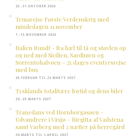
25.-31.OKTOBER 2026
Temarejse Første Verdenskrig med
mindedagen 11.november
7.-13.NOVEMBER 2026
Italien Rundt - fra hæl til tå og støvlen op
og ned med Sicilien, Sardinien og
Sorrentohalvøen - 25 dages eventyrsrejse
med bus
26.FEBRUAR TIL 22.MARTS 2027
Tysklands totalitære fortid og dens biler
20.-25.MARTS 2027
Tranedans ved Hornborgasøen –
Udvandrere i Växjø – Birgitta af Vadstena
samt Varberg med 2 nætter på herregård
30.MARTS TIL 1.APRIL 2027