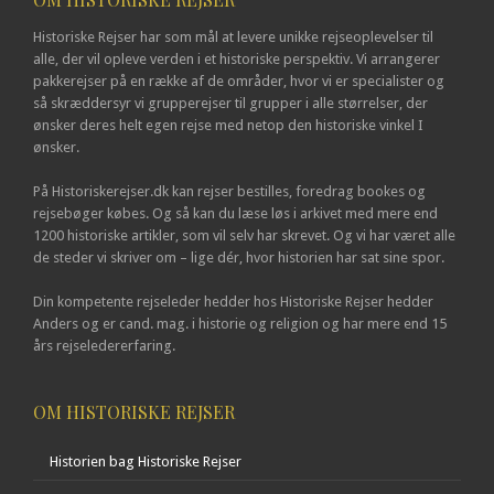
Historiske Rejser har som mål at levere unikke rejseoplevelser til
alle, der vil opleve verden i et historiske perspektiv. Vi arrangerer
pakkerejser på en række af de områder, hvor vi er specialister og
så skræddersyr vi grupperejser til grupper i alle størrelser, der
ønsker deres helt egen rejse med netop den historiske vinkel I
ønsker.
På Historiskerejser.dk kan rejser bestilles, foredrag bookes og
rejsebøger købes. Og så kan du læse løs i arkivet med mere end
1200 historiske artikler, som vil selv har skrevet. Og vi har været alle
de steder vi skriver om – lige dér, hvor historien har sat sine spor.
Din kompetente rejseleder hedder hos Historiske Rejser hedder
Anders og er cand. mag. i historie og religion og har mere end 15
års rejseledererfaring.
OM HISTORISKE REJSER
Historien bag Historiske Rejser