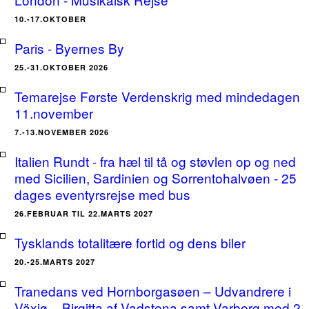
10.-17.OKTOBER
Paris - Byernes By
25.-31.OKTOBER 2026
Temarejse Første Verdenskrig med mindedagen
11.november
7.-13.NOVEMBER 2026
Italien Rundt - fra hæl til tå og støvlen op og ned
med Sicilien, Sardinien og Sorrentohalvøen - 25
dages eventyrsrejse med bus
26.FEBRUAR TIL 22.MARTS 2027
Tysklands totalitære fortid og dens biler
20.-25.MARTS 2027
Tranedans ved Hornborgasøen – Udvandrere i
Växjø – Birgitta af Vadstena samt Varberg med 2