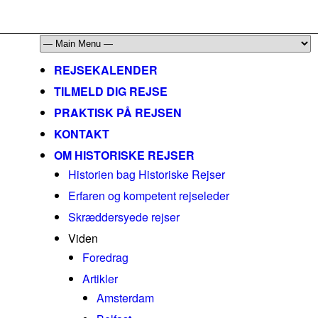
mail@historiskerejser.dk
+45 20 93 17 14
REJSEKALENDER
TILMELD DIG REJSE
PRAKTISK PÅ REJSEN
KONTAKT
OM HISTORISKE REJSER
Historien bag Historiske Rejser
Erfaren og kompetent rejseleder
Skræddersyede rejser
Viden
Foredrag
Artikler
Amsterdam