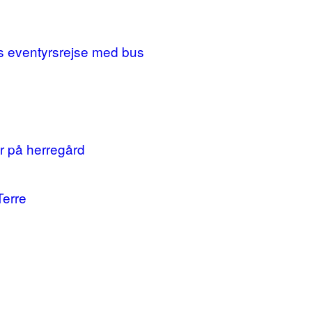
ges eventyrsrejse med bus
r på herregård
Terre