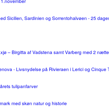
11.november
d med Sicilien, Sardinien og Sorrentohalvøen - 25 da
ø – Birgitta af Vadstena samt Varberg med 2 nætte
enova - Livsnydelse på Rivieraen i Lerici og Cinque 
årets tulipanfarver
mark med skøn natur og historie