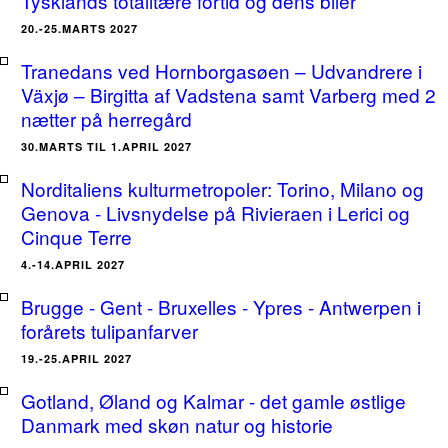
Tysklands totalitære fortid og dens biler
20.-25.MARTS 2027
Tranedans ved Hornborgasøen – Udvandrere i
Växjø – Birgitta af Vadstena samt Varberg med 2
nætter på herregård
30.MARTS TIL 1.APRIL 2027
Norditaliens kulturmetropoler: Torino, Milano og
Genova - Livsnydelse på Rivieraen i Lerici og
Cinque Terre
4.-14.APRIL 2027
Brugge - Gent - Bruxelles - Ypres - Antwerpen i
forårets tulipanfarver
19.-25.APRIL 2027
Gotland, Øland og Kalmar - det gamle østlige
Danmark med skøn natur og historie