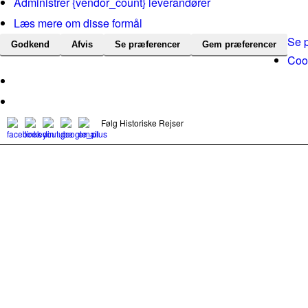
Administrer {vendor_count} leverandører
Læs mere om disse formål
Se 
Godkend
Afvis
Se præferencer
Gem præferencer
Cook
Følg Historiske Rejser