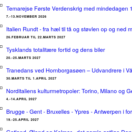
Temarejse Første Verdenskrig med mindedagen 
7.-13.NOVEMBER 2026
Italien Rundt - fra hæl til tå og støvlen op og ne
26.FEBRUAR TIL 22.MARTS 2027
Tysklands totalitære fortid og dens biler
20.-25.MARTS 2027
Tranedans ved Hornborgasøen – Udvandrere i Växj
30.MARTS TIL 1.APRIL 2027
Norditaliens kulturmetropoler: Torino, Milano og G
4.-14.APRIL 2027
Brugge - Gent - Bruxelles - Ypres - Antwerpen i for
19.-25.APRIL 2027
Gotland, Øland og Kalmar - det gamle østlige Dan