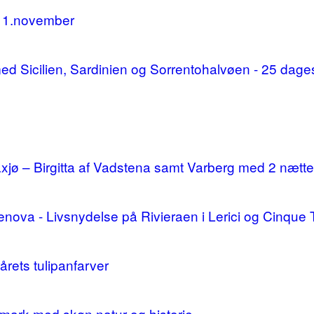
11.november
d med Sicilien, Sardinien og Sorrentohalvøen - 25 da
ø – Birgitta af Vadstena samt Varberg med 2 nætte
enova - Livsnydelse på Rivieraen i Lerici og Cinque 
årets tulipanfarver
mark med skøn natur og historie