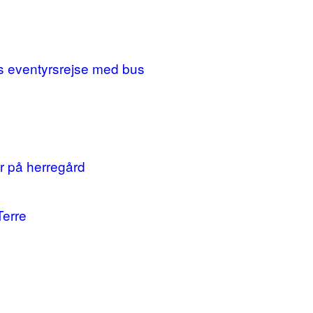
ges eventyrsrejse med bus
r på herregård
Terre