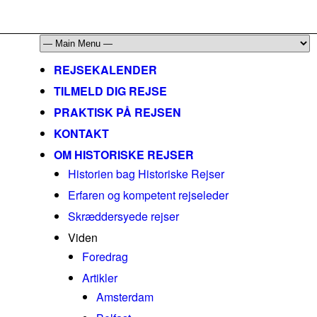
mail@historiskerejser.dk
+45 20 93 17 14
REJSEKALENDER
TILMELD DIG REJSE
PRAKTISK PÅ REJSEN
KONTAKT
OM HISTORISKE REJSER
Historien bag Historiske Rejser
Erfaren og kompetent rejseleder
Skræddersyede rejser
Viden
Foredrag
Artikler
Amsterdam