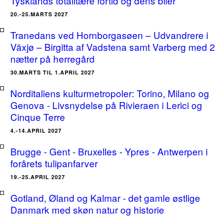
Tysklands totalitære fortid og dens biler
20.-25.MARTS 2027
Tranedans ved Hornborgasøen – Udvandrere i
Växjø – Birgitta af Vadstena samt Varberg med 2
nætter på herregård
30.MARTS TIL 1.APRIL 2027
Norditaliens kulturmetropoler: Torino, Milano og
Genova - Livsnydelse på Rivieraen i Lerici og
Cinque Terre
4.-14.APRIL 2027
Brugge - Gent - Bruxelles - Ypres - Antwerpen i
forårets tulipanfarver
19.-25.APRIL 2027
Gotland, Øland og Kalmar - det gamle østlige
Danmark med skøn natur og historie