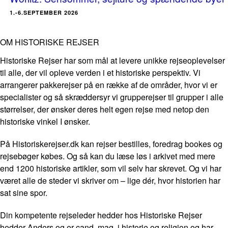
1.-6.SEPTEMBER 2026
OM HISTORISKE REJSER
Historiske Rejser har som mål at levere unikke rejseoplevelser
til alle, der vil opleve verden i et historiske perspektiv. Vi
arrangerer pakkerejser på en række af de områder, hvor vi er
specialister og så skræddersyr vi grupperejser til grupper i alle
størrelser, der ønsker deres helt egen rejse med netop den
historiske vinkel I ønsker.
På Historiskerejser.dk kan rejser bestilles, foredrag bookes og
rejsebøger købes. Og så kan du læse løs i arkivet med mere
end 1200 historiske artikler, som vil selv har skrevet. Og vi har
været alle de steder vi skriver om – lige dér, hvor historien har
sat sine spor.
Din kompetente rejseleder hedder hos Historiske Rejser
hedder Anders og er cand. mag. i historie og religion og har