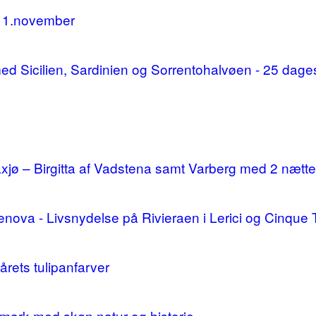
11.november
d med Sicilien, Sardinien og Sorrentohalvøen - 25 da
ø – Birgitta af Vadstena samt Varberg med 2 nætte
enova - Livsnydelse på Rivieraen i Lerici og Cinque 
årets tulipanfarver
mark med skøn natur og historie