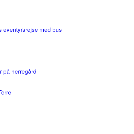
ges eventyrsrejse med bus
r på herregård
Terre