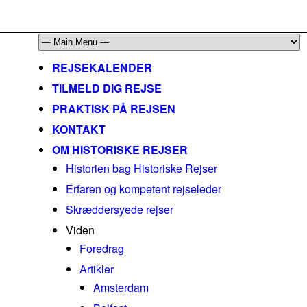
mail@historiskerejser.dk
+45 20 93 17 14
REJSEKALENDER
TILMELD DIG REJSE
PRAKTISK PÅ REJSEN
KONTAKT
OM HISTORISKE REJSER
Historien bag Historiske Rejser
Erfaren og kompetent rejseleder
Skræddersyede rejser
Viden
Foredrag
Artikler
Amsterdam