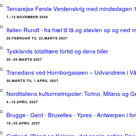
Temarejse Første Verdenskrig med mindedagen 
7.-13.NOVEMBER 2026
Italien Rundt - fra hæl til tå og støvlen op og ne
26.FEBRUAR TIL 22.MARTS 2027
Tysklands totalitære fortid og dens biler
20.-25.MARTS 2027
Tranedans ved Hornborgasøen – Udvandrere i Växj
30.MARTS TIL 1.APRIL 2027
Norditaliens kulturmetropoler: Torino, Milano og G
4.-14.APRIL 2027
Brugge - Gent - Bruxelles - Ypres - Antwerpen i for
19.-25.APRIL 2027
Gotland, Øland og Kalmar - det gamle østlige Dan