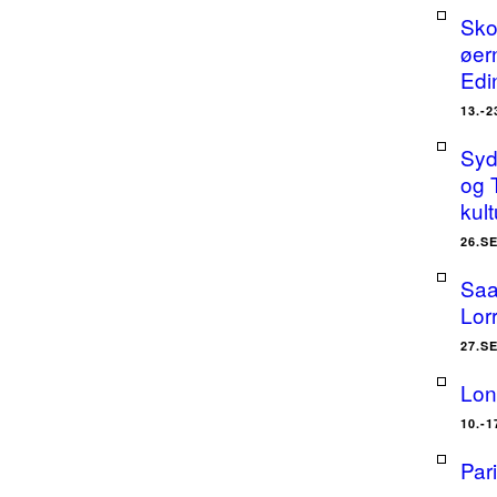
Sko
øer
Edi
13.-
Sydt
og 
kult
26.S
Saa
Lor
27.S
Lon
10.-
Par