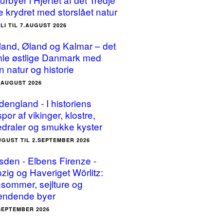
e krydret med storslået natur
ULI TIL 7.AUGUST 2026
land, Øland og Kalmar – det
le østlige Danmark med
n natur og historie
5.AUGUST 2026
dengland - I historiens
por af vikinger, klostre,
edraler og smukke kyster
UGUST TIL 2.SEPTEMBER 2026
sden - Elbens Firenze -
pzig og Haveriget Wörlitz:
sommer, sejlture og
ndende byer
.SEPTEMBER 2026