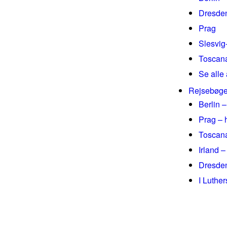
Dresde
Prag
Slesvig
Toscan
Se alle 
Rejsebøge
Berlin –
Prag – 
Toscana
Irland –
Dresden
I Luthe