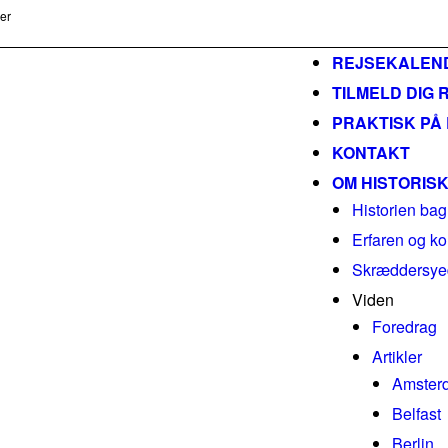
ser
m
REJSEKALEN
TILMELD DIG 
PRAKTISK PÅ
KONTAKT
OM HISTORIS
Historien bag
Erfaren og ko
Skræddersyed
Viden
Foredrag
Artikler
Amster
Belfast
Berlin