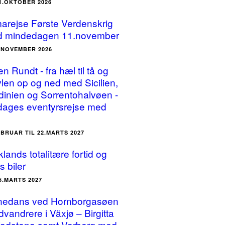
31.OKTOBER 2026
arejse Første Verdenskrig
 mindedagen 11.november
3.NOVEMBER 2026
ien Rundt - fra hæl til tå og
vlen op og ned med Sicilien,
dinien og Sorrentohalvøen -
dages eventyrsrejse med
EBRUAR TIL 22.MARTS 2027
lands totalitære fortid og
s biler
25.MARTS 2027
nedans ved Hornborgasøen
dvandrere i Växjø – Birgitta
Vadstena samt Varberg med