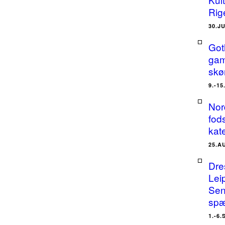
Rig
30.J
Got
gam
skø
9.-1
Nor
fods
kat
25.A
Dre
Lei
Sen
spæ
1.-6