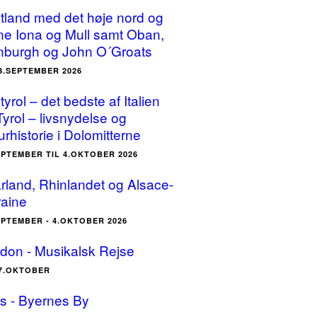
tland med det høje nord og
ne Iona og Mull samt Oban,
nburgh og John O´Groats
23.SEPTEMBER 2026
yrol – det bedste af Italien
Tyrol – livsnydelse og
urhistorie i Dolomitterne
EPTEMBER TIL 4.OKTOBER 2026
rland, Rhinlandet og Alsace-
raine
EPTEMBER - 4.OKTOBER 2026
don - Musikalsk Rejse
17.OKTOBER
is - Byernes By