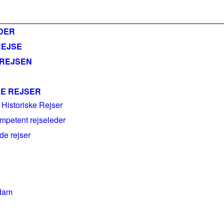
ail@historiskerejser.dk
+45 20 93 17 14
DER
REJSE
 REJSEN
KE REJSER
 Historiske Rejser
mpetent rejseleder
e rejser
dam