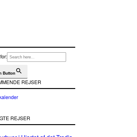
for:
h Button
MMENDE REJSER
GTE REJSER
urbyer i Hjertet af det Tredje