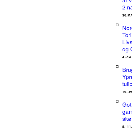
2 n
30.M
Nor
Tor
Liv
og 
4.-14
Bru
Ypr
tuli
19.-2
Got
gam
skø
5.-11