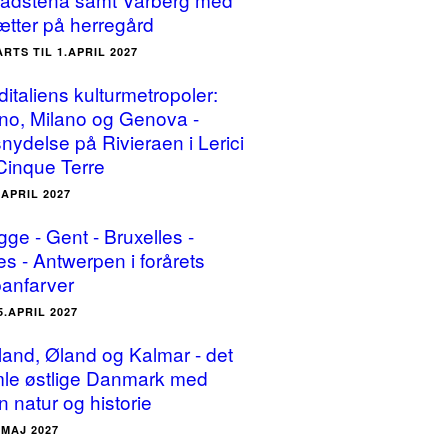
ætter på herregård
ARTS TIL 1.APRIL 2027
ditaliens kulturmetropoler:
ino, Milano og Genova -
snydelse på Rivieraen i Lerici
Cinque Terre
.APRIL 2027
gge - Gent - Bruxelles -
es - Antwerpen i forårets
panfarver
5.APRIL 2027
land, Øland og Kalmar - det
le østlige Danmark med
n natur og historie
.MAJ 2027