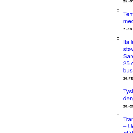
25.-
Tem
med
7.-1
Ital
stø
Sar
25 
bus
26.F
Tysk
den
20.-
Tra
– U
af 