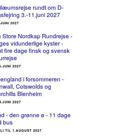
ilæumsrejse rundt om D-
sfejring 3.-11.juni 2027
.JUNI 2027
 Store Nordkap Rundrejse -
ges vidunderlige kyster -
t fire dage finsk og svensk
urrejse
6.JUNI 2027
england i forsommeren -
nwall, Cotswolds og
rchills Blenheim
4.JUNI 2027
and - den grønne ø - 11 dage
 bus
ULI TIL 1.AUGUST 2027