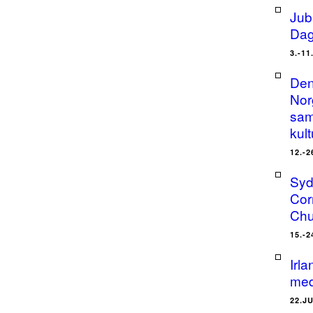
Jub
Dag
3.-11
Den
Nor
sam
kult
12.-2
Syd
Cor
Chu
15.-2
Irl
med
22.J