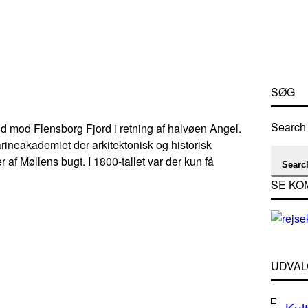
SØG
Search 
ud mod Flensborg Fjord i retning af halvøen Angel.
ineakademiet der arkitektonisk og historisk
f Møllens bugt. I 1800-tallet var der kun få
Searc
SE KO
UDVAL
Kult