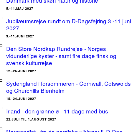
Danmark med skøn natur og historie
5.-11.MAJ 2027
Jubilæumsrejse rundt om D-Dagsfejring 3.-11.juni
2027
3.-11.JUNI 2027
Den Store Nordkap Rundrejse - Norges
vidunderlige kyster - samt fire dage finsk og
svensk kulturrejse
12.-26.JUNI 2027
Sydengland i forsommeren - Cornwall, Cotswolds
og Churchills Blenheim
15.-24.JUNI 2027
Irland - den grønne ø - 11 dage med bus
22.JULI TIL 1.AUGUST 2027
Normandiet - fra de nordiske vikinger til D-Dag