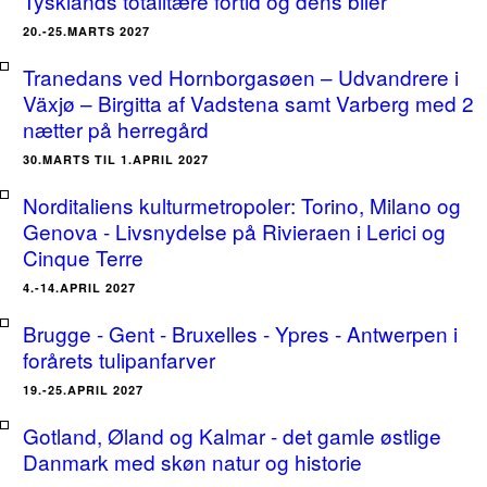
Tysklands totalitære fortid og dens biler
20.-25.MARTS 2027
Tranedans ved Hornborgasøen – Udvandrere i
Växjø – Birgitta af Vadstena samt Varberg med 2
nætter på herregård
30.MARTS TIL 1.APRIL 2027
Norditaliens kulturmetropoler: Torino, Milano og
Genova - Livsnydelse på Rivieraen i Lerici og
Cinque Terre
4.-14.APRIL 2027
Brugge - Gent - Bruxelles - Ypres - Antwerpen i
forårets tulipanfarver
19.-25.APRIL 2027
Gotland, Øland og Kalmar - det gamle østlige
Danmark med skøn natur og historie