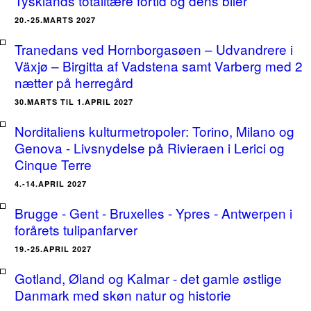
Tysklands totalitære fortid og dens biler
20.-25.MARTS 2027
Tranedans ved Hornborgasøen – Udvandrere i
Växjø – Birgitta af Vadstena samt Varberg med 2
nætter på herregård
30.MARTS TIL 1.APRIL 2027
Norditaliens kulturmetropoler: Torino, Milano og
Genova - Livsnydelse på Rivieraen i Lerici og
Cinque Terre
4.-14.APRIL 2027
Brugge - Gent - Bruxelles - Ypres - Antwerpen i
forårets tulipanfarver
19.-25.APRIL 2027
Gotland, Øland og Kalmar - det gamle østlige
Danmark med skøn natur og historie