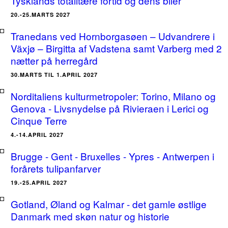
Tysklands totalitære fortid og dens biler
20.-25.MARTS 2027
Tranedans ved Hornborgasøen – Udvandrere i
Växjø – Birgitta af Vadstena samt Varberg med 2
nætter på herregård
30.MARTS TIL 1.APRIL 2027
Norditaliens kulturmetropoler: Torino, Milano og
Genova - Livsnydelse på Rivieraen i Lerici og
Cinque Terre
4.-14.APRIL 2027
Brugge - Gent - Bruxelles - Ypres - Antwerpen i
forårets tulipanfarver
19.-25.APRIL 2027
Gotland, Øland og Kalmar - det gamle østlige
Danmark med skøn natur og historie