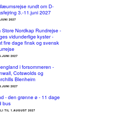
ilæumsrejse rundt om D-
sfejring 3.-11.juni 2027
.JUNI 2027
 Store Nordkap Rundrejse -
ges vidunderlige kyster -
t fire dage finsk og svensk
urrejse
6.JUNI 2027
england i forsommeren -
nwall, Cotswolds og
rchills Blenheim
4.JUNI 2027
and - den grønne ø - 11 dage
 bus
ULI TIL 1.AUGUST 2027