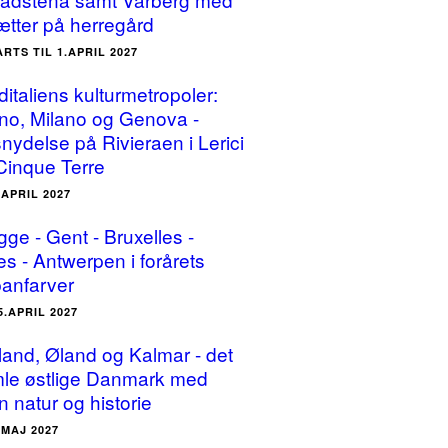
ætter på herregård
ARTS TIL 1.APRIL 2027
ditaliens kulturmetropoler:
ino, Milano og Genova -
snydelse på Rivieraen i Lerici
Cinque Terre
.APRIL 2027
gge - Gent - Bruxelles -
es - Antwerpen i forårets
panfarver
5.APRIL 2027
land, Øland og Kalmar - det
le østlige Danmark med
n natur og historie
.MAJ 2027