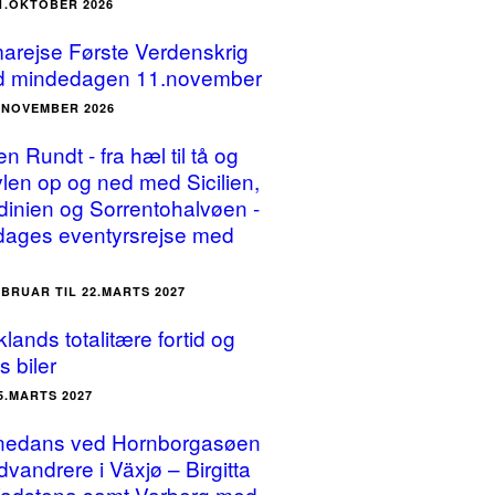
31.OKTOBER 2026
arejse Første Verdenskrig
 mindedagen 11.november
3.NOVEMBER 2026
ien Rundt - fra hæl til tå og
vlen op og ned med Sicilien,
dinien og Sorrentohalvøen -
dages eventyrsrejse med
EBRUAR TIL 22.MARTS 2027
lands totalitære fortid og
s biler
25.MARTS 2027
nedans ved Hornborgasøen
dvandrere i Växjø – Birgitta
Vadstena samt Varberg med