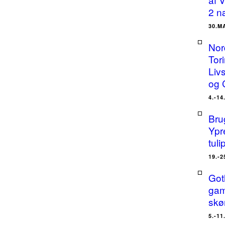
2 n
30.M
Nor
Tor
Liv
og 
4.-14
Bru
Ypr
tuli
19.-2
Got
gam
skø
5.-11