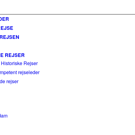
ail@historiskerejser.dk
+45 20 93 17 14
DER
REJSE
 REJSEN
KE REJSER
 Historiske Rejser
mpetent rejseleder
e rejser
dam