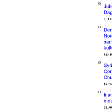
Jub
Dag
3.-11
Den
Nor
sam
kult
12.-2
Syd
Cor
Chu
15.-2
Irl
med
22.J