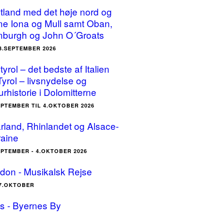
tland med det høje nord og
ne Iona og Mull samt Oban,
nburgh og John O´Groats
23.SEPTEMBER 2026
yrol – det bedste af Italien
Tyrol – livsnydelse og
urhistorie i Dolomitterne
EPTEMBER TIL 4.OKTOBER 2026
rland, Rhinlandet og Alsace-
raine
EPTEMBER - 4.OKTOBER 2026
don - Musikalsk Rejse
17.OKTOBER
is - Byernes By