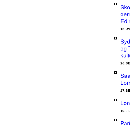
Sko
øer
Edi
13.-
Sydt
og 
kult
26.S
Saa
Lor
27.S
Lon
10.-
Par