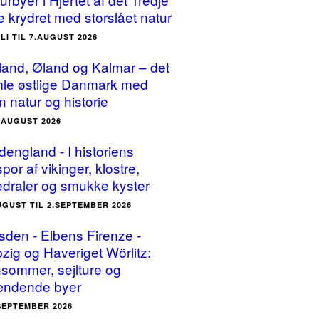
e krydret med storslået natur
ULI TIL 7.AUGUST 2026
land, Øland og Kalmar – det
le østlige Danmark med
n natur og historie
5.AUGUST 2026
dengland - I historiens
por af vikinger, klostre,
edraler og smukke kyster
UGUST TIL 2.SEPTEMBER 2026
sden - Elbens Firenze -
pzig og Haveriget Wörlitz:
sommer, sejlture og
ndende byer
.SEPTEMBER 2026