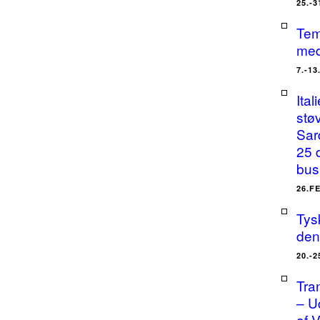
25.-
Tem
med
7.-1
Ital
stø
Sar
25 
bus
26.F
Tysk
den
20.-
Tra
– U
af 