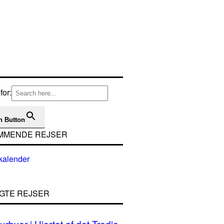
for:
h Button
MMENDE REJSER
GTE REJSER
urbyer i Hjertet af det Tredje