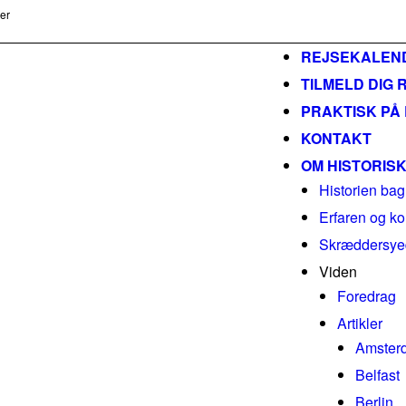
ser
m
REJSEKALEN
TILMELD DIG 
PRAKTISK PÅ
KONTAKT
OM HISTORIS
Historien bag
Erfaren og ko
Skræddersyed
Viden
Foredrag
Artikler
Amster
Belfast
Berlin