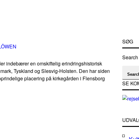
SØG
RLÖWEN
Search 
ndebærer en omskiftelig erindringshistorisk
nmark, Tyskland og Slesvig-Holsten. Den har siden
Searc
prindelige placering på kirkegården i Flensborg
SE KO
UDVAL
Kult