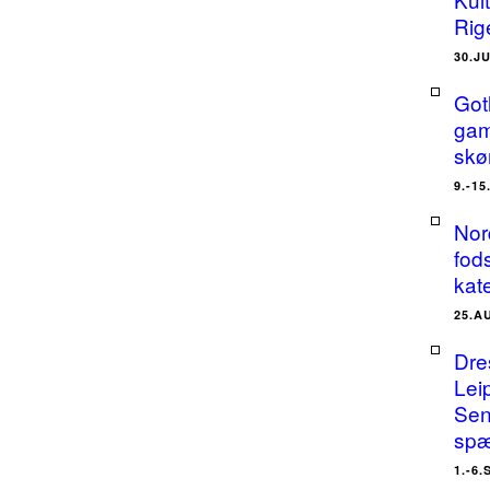
Rig
30.J
Got
gam
skø
9.-1
Nor
fods
kat
25.A
Dre
Lei
Sen
spæ
1.-6