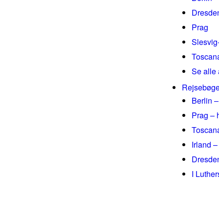
Dresde
Prag
Slesvig
Toscan
Se alle 
Rejsebøge
Berlin –
Prag – 
Toscana
Irland –
Dresden
I Luthe