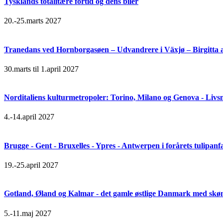
Tysklands totalitære fortid og dens biler
20.-25.marts 2027
Tranedans ved Hornborgasøen – Udvandrere i Växjø – Birgitta 
30.marts til 1.april 2027
Norditaliens kulturmetropoler: Torino, Milano og Genova - Livsn
4.-14.april 2027
Brugge - Gent - Bruxelles - Ypres - Antwerpen i forårets tulipanf
19.-25.april 2027
Gotland, Øland og Kalmar - det gamle østlige Danmark med skøn 
5.-11.maj 2027