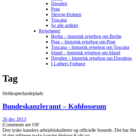
Dresden
Prag
Slesvig-Holsten
Toscana
Se alle artikler
Rejsebøger
Berlin – historisk rejsebog om Berlin
Prag – historisk rejsebog om Prag
Toscana – historisk rejsebog om Toscana
Irland – historisk rejsebog om Irland
Dresden – historisk rejsebog om Dresdens
I Luthers Fodspor
Tag
Helikopterlandeplads
Bundeskanzleramt – Kohlosseum
26 dec 2013
|
Comments are Off
Den tyske kanslers arbejdslokaliteter og officielle bosæde. Det har 
til den tidligere tyske kansler Helmut Kohl og...