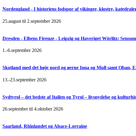
Nordengland - I historiens fodspor af vikinger, klostre, katedral
25.august til 2.september 2026
Dresden - Elbens Firenze - Leipzig og Haveriget Wörlitz: Senso
1.-6.september 2026
Skotland med det høje nord og øerne Iona og Mull samt Oban, 
13.-23.september 2026
Sydtyrol – det bedste af Italien og Tyrol – livsnydelse og kulturhi
26.september til 4.oktober 2026
Saarland, Rhinlandet og Alsace-Lorraine