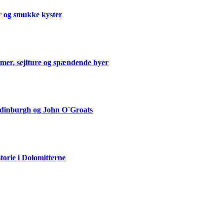
er og smukke kyster
mmer, sejlture og spændende byer
Edinburgh og John O´Groats
storie i Dolomitterne