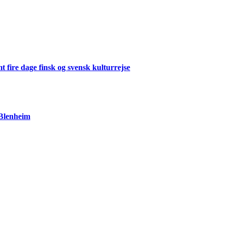
 fire dage finsk og svensk kulturrejse
 Blenheim