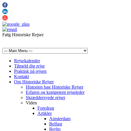
Følg Historiske Rejser
mail@historiskerejser.dk
+45 20 93 17 14
Rejsekalender
Tilmeld dig rejse
Praktisk på rejsen
Kontakt
Om Historiske Rejser
Historien bag Historiske Rejser
Erfaren og kompetent rejseleder
Skræddersyede rejser
Viden
Foredrag
Artikler
Amsterdam
Belfast
Berlin