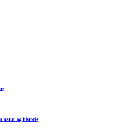
tur
 natur og historie