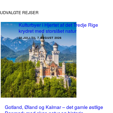
UDVALGTE REJSER
Kulturbyer i Hjertet af det Tredje Rige
krydret med storslået natur
30.JULI TIL 7.AUGUST 2026
Gotland, Øland og Kalmar – det gamle østlige
Danmark med skøn natur og historie