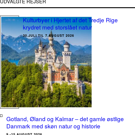
UDVALGTE REJSER
Kulturbyer i Hjertet af det Tredje Rige
krydret med storslået natur
30.JULI TIL 7.AUGUST 2026
Gotland, Øland og Kalmar – det gamle østlige
Danmark med skøn natur og historie
9.-15.AUGUST 2026