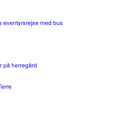
ges eventyrsrejse med bus
r på herregård
Terre