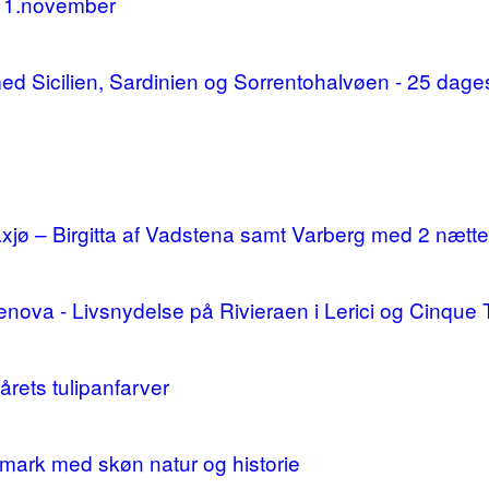
11.november
d med Sicilien, Sardinien og Sorrentohalvøen - 25 da
ø – Birgitta af Vadstena samt Varberg med 2 nætte
enova - Livsnydelse på Rivieraen i Lerici og Cinque 
årets tulipanfarver
mark med skøn natur og historie