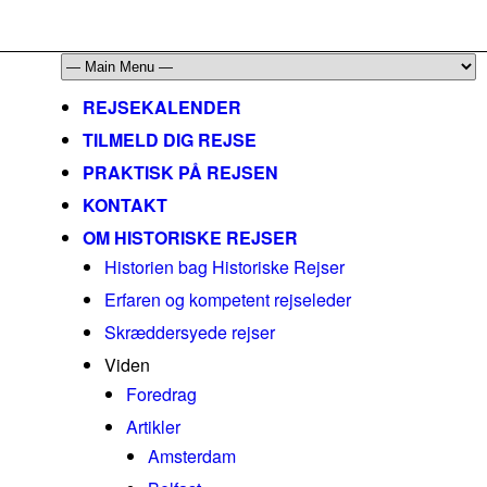
mail@historiskerejser.dk
+45 20 93 17 14
REJSEKALENDER
TILMELD DIG REJSE
PRAKTISK PÅ REJSEN
KONTAKT
OM HISTORISKE REJSER
Historien bag Historiske Rejser
Erfaren og kompetent rejseleder
Skræddersyede rejser
Viden
Foredrag
Artikler
Amsterdam