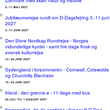
Danmark med skøn natur og historie
5.-11.MAJ 2027
Jubilæumsrejse rundt om D-Dagsfejring 3.-11.juni
2027
3.-11.JUNI 2027
Den Store Nordkap Rundrejse - Norges
vidunderlige kyster - samt fire dage finsk og
svensk kulturrejse
12.-26.JUNI 2027
Sydengland i forsommeren - Cornwall, Cotswolds
og Churchills Blenheim
15.-24.JUNI 2027
Irland - den grønne ø - 11 dage med bus
22.JULI TIL 1.AUGUST 2027
Normandiet - fra de nordiske vikinger til D-Dag