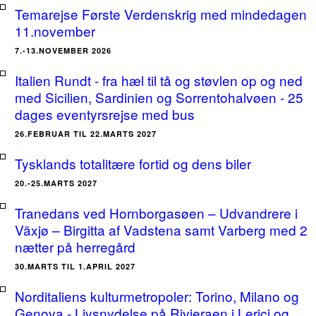
Temarejse Første Verdenskrig med mindedagen
11.november
7.-13.NOVEMBER 2026
Italien Rundt - fra hæl til tå og støvlen op og ned
med Sicilien, Sardinien og Sorrentohalvøen - 25
dages eventyrsrejse med bus
26.FEBRUAR TIL 22.MARTS 2027
Tysklands totalitære fortid og dens biler
20.-25.MARTS 2027
Tranedans ved Hornborgasøen – Udvandrere i
Växjø – Birgitta af Vadstena samt Varberg med 2
nætter på herregård
30.MARTS TIL 1.APRIL 2027
Norditaliens kulturmetropoler: Torino, Milano og
Genova - Livsnydelse på Rivieraen i Lerici og