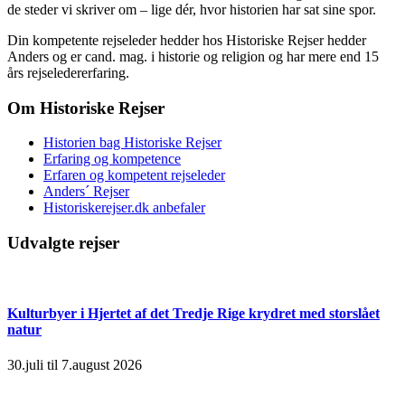
de steder vi skriver om – lige dér, hvor historien har sat sine spor.
Din kompetente rejseleder hedder hos Historiske Rejser hedder
Anders og er cand. mag. i historie og religion og har mere end 15
års rejseledererfaring.
Om Historiske Rejser
Historien bag Historiske Rejser
Erfaring og kompetence
Erfaren og kompetent rejseleder
Anders´ Rejser
Historiskerejser.dk anbefaler
Udvalgte rejser
Kulturbyer i Hjertet af det Tredje Rige krydret med storslået
natur
30.juli til 7.august 2026