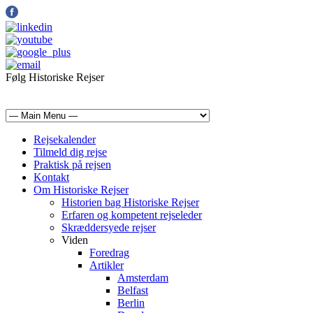
Følg Historiske Rejser
mail@historiskerejser.dk
+45 20 93 17 14
Rejsekalender
Tilmeld dig rejse
Praktisk på rejsen
Kontakt
Om Historiske Rejser
Historien bag Historiske Rejser
Erfaren og kompetent rejseleder
Skræddersyede rejser
Viden
Foredrag
Artikler
Amsterdam
Belfast
Berlin