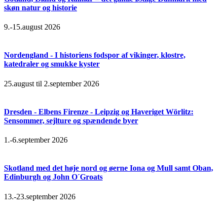
skøn natur og historie
9.-15.august 2026
Nordengland - I historiens fodspor af vikinger, klostre,
katedraler og smukke kyster
25.august til 2.september 2026
Dresden - Elbens Firenze - Leipzig og Haveriget Wörlitz:
Sensommer, sejlture og spændende byer
1.-6.september 2026
Skotland med det høje nord og øerne Iona og Mull samt Oban,
Edinburgh og John O´Groats
13.-23.september 2026