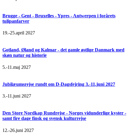
Brugge - Gent - Bruxelles - Ypres - Antwerpen i forårets
tulipanfarver
19.-25.april 2027
Gotland, Øland og Kalmar - det gamle østlige Danmark med
skøn natur og historie
5.-11.maj 2027
Jubilæumsrejse rundt om D-Dagsfejring 3.-11.juni 2027
3.-11.juni 2027
Den Store Nordkap Rundrejse - Norges vidunderlige kyster -
samt fire dage finsk og svensk kulturrejse
12.-26.juni 2027