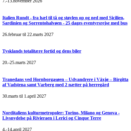
7.-13.november 2026
Italien Rundt - fra hæl til tå og støvlen op og ned med Sicilien,
Sardinien og Sorrentohalvøen - 25 dages eventyrsrejse med bus
26.februar til 22.marts 2027
Tysklands totalitære fortid og dens biler
20.-25.marts 2027
Tranedans ved Hornborgasøen – Udvandrere i Växjø – Birgitta
af Vadstena samt Varberg med 2 nætter på herregård
30.marts til 1.april 2027
Norditaliens kulturmetropoler: Torino, Milano og Genova -
Livsnydelse på Rivieraen i Lerici og Cinque Terre
4.-14.april 2027