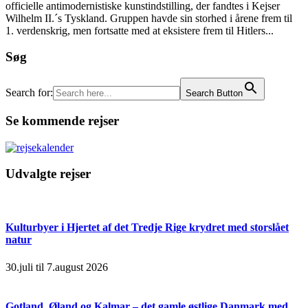
officielle antimodernistiske kunstindstilling, der fandtes i Kejser
Wilhelm II.´s Tyskland. Gruppen havde sin storhed i årene frem til
1. verdenskrig, men fortsatte med at eksistere frem til Hitlers...
Søg
Search for:
Search Button
Se kommende rejser
Udvalgte rejser
Kulturbyer i Hjertet af det Tredje Rige krydret med storslået
natur
30.juli til 7.august 2026
Gotland, Øland og Kalmar – det gamle østlige Danmark med