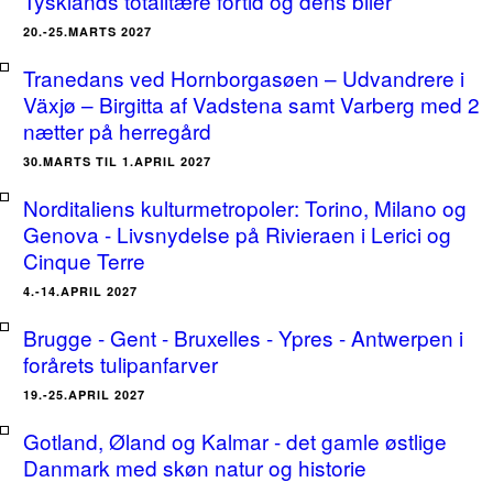
Tysklands totalitære fortid og dens biler
20.-25.MARTS 2027
Tranedans ved Hornborgasøen – Udvandrere i
Växjø – Birgitta af Vadstena samt Varberg med 2
nætter på herregård
30.MARTS TIL 1.APRIL 2027
Norditaliens kulturmetropoler: Torino, Milano og
Genova - Livsnydelse på Rivieraen i Lerici og
Cinque Terre
4.-14.APRIL 2027
Brugge - Gent - Bruxelles - Ypres - Antwerpen i
forårets tulipanfarver
19.-25.APRIL 2027
Gotland, Øland og Kalmar - det gamle østlige
Danmark med skøn natur og historie