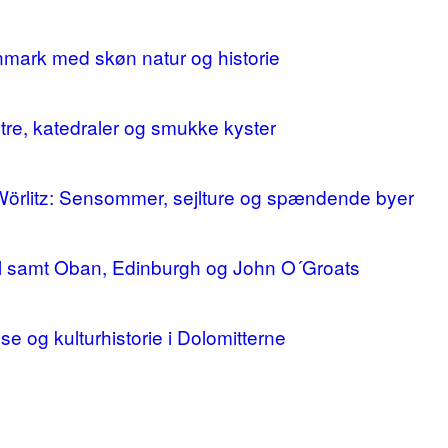
nmark med skøn natur og historie
stre, katedraler og smukke kyster
 Wörlitz: Sensommer, sejlture og spændende byer
ll samt Oban, Edinburgh og John O´Groats
lse og kulturhistorie i Dolomitterne