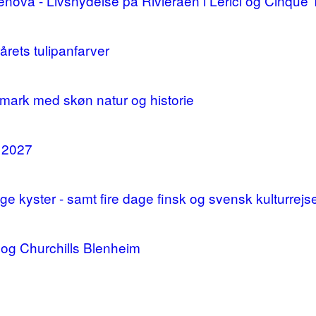
enova - Livsnydelse på Rivieraen i Lerici og Cinque 
årets tulipanfarver
mark med skøn natur og historie
i 2027
 kyster - samt fire dage finsk og svensk kulturrejs
og Churchills Blenheim