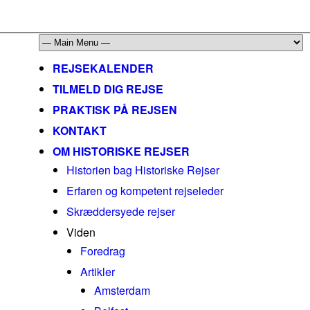
mail@historiskerejser.dk
+45 20 93 17 14
REJSEKALENDER
TILMELD DIG REJSE
PRAKTISK PÅ REJSEN
KONTAKT
OM HISTORISKE REJSER
Historien bag Historiske Rejser
Erfaren og kompetent rejseleder
Skræddersyede rejser
Viden
Foredrag
Artikler
Amsterdam