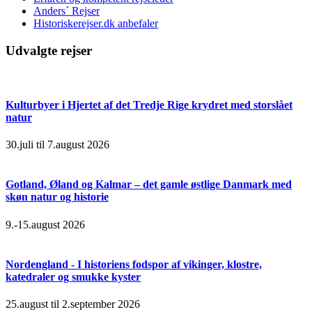
Anders´ Rejser
Historiskerejser.dk anbefaler
Udvalgte rejser
Kulturbyer i Hjertet af det Tredje Rige krydret med storslået
natur
30.juli til 7.august 2026
Gotland, Øland og Kalmar – det gamle østlige Danmark med
skøn natur og historie
9.-15.august 2026
Nordengland - I historiens fodspor af vikinger, klostre,
katedraler og smukke kyster
25.august til 2.september 2026