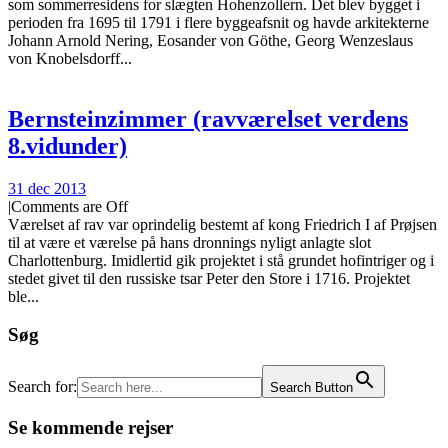
som sommerresidens for slægten Hohenzollern. Det blev bygget i
perioden fra 1695 til 1791 i flere byggeafsnit og havde arkitekterne
Johann Arnold Nering, Eosander von Göthe, Georg Wenzeslaus
von Knobelsdorff...
Bernsteinzimmer (ravværelset verdens
8.vidunder)
31 dec 2013
|
Comments are Off
Værelset af rav var oprindelig bestemt af kong Friedrich I af Prøjsen
til at være et værelse på hans dronnings nyligt anlagte slot
Charlottenburg. Imidlertid gik projektet i stå grundet hofintriger og i
stedet givet til den russiske tsar Peter den Store i 1716. Projektet
ble...
Søg
Search for:
Search Button
Se kommende rejser