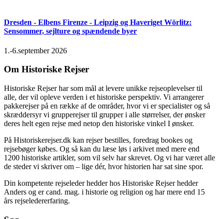
Dresden - Elbens Firenze - Leipzig og Haveriget Wörlitz:
Sensommer, sejlture og spændende byer
1.-6.september 2026
Om Historiske Rejser
Historiske Rejser har som mål at levere unikke rejseoplevelser til
alle, der vil opleve verden i et historiske perspektiv. Vi arrangerer
pakkerejser på en række af de områder, hvor vi er specialister og så
skræddersyr vi grupperejser til grupper i alle størrelser, der ønsker
deres helt egen rejse med netop den historiske vinkel I ønsker.
På Historiskerejser.dk kan rejser bestilles, foredrag bookes og
rejsebøger købes. Og så kan du læse løs i arkivet med mere end
1200 historiske artikler, som vil selv har skrevet. Og vi har været alle
de steder vi skriver om – lige dér, hvor historien har sat sine spor.
Din kompetente rejseleder hedder hos Historiske Rejser hedder
Anders og er cand. mag. i historie og religion og har mere end 15
års rejseledererfaring.