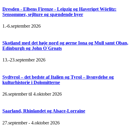
Dresden - Elbens Firenze - Leipzig og Haveriget Wörlitz:
Sensommer, sejlture og spændende byer
1.-6.september 2026
Skotland med det høje nord og øerne Iona og Mull samt Oban,
Edinburgh og John O´Groats
13.-23.september 2026
Sydtyrol – det bedste af Italien og Tyrol – livsnydelse og
kulturhistorie i Dolomitterne
26.september til 4.oktober 2026
Saarland, Rhinlandet og Alsace-Lorraine
27.september - 4.oktober 2026