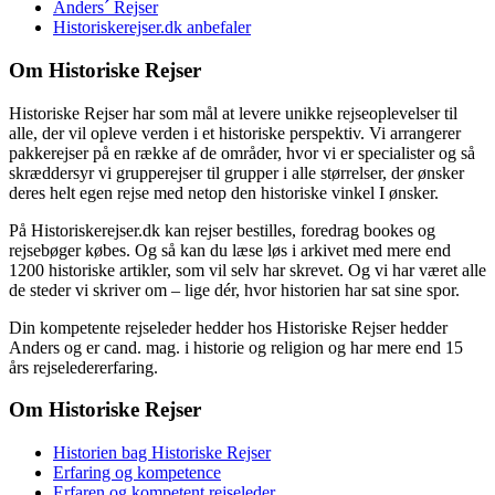
Anders´ Rejser
Historiskerejser.dk anbefaler
Om Historiske Rejser
Historiske Rejser har som mål at levere unikke rejseoplevelser til
alle, der vil opleve verden i et historiske perspektiv. Vi arrangerer
pakkerejser på en række af de områder, hvor vi er specialister og så
skræddersyr vi grupperejser til grupper i alle størrelser, der ønsker
deres helt egen rejse med netop den historiske vinkel I ønsker.
På Historiskerejser.dk kan rejser bestilles, foredrag bookes og
rejsebøger købes. Og så kan du læse løs i arkivet med mere end
1200 historiske artikler, som vil selv har skrevet. Og vi har været alle
de steder vi skriver om – lige dér, hvor historien har sat sine spor.
Din kompetente rejseleder hedder hos Historiske Rejser hedder
Anders og er cand. mag. i historie og religion og har mere end 15
års rejseledererfaring.
Om Historiske Rejser
Historien bag Historiske Rejser
Erfaring og kompetence
Erfaren og kompetent rejseleder