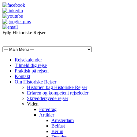
Følg Historiske Rejser
mail@historiskerejser.dk
+45 20 93 17 14
Rejsekalender
Tilmeld dig rejse
Praktisk på rejsen
Kontakt
Om Historiske Rejser
Historien bag Historiske Rejser
Erfaren og kompetent rejseleder
Skræddersyede rejser
Viden
Foredrag
Artikler
Amsterdam
Belfast
Berlin
Dresden