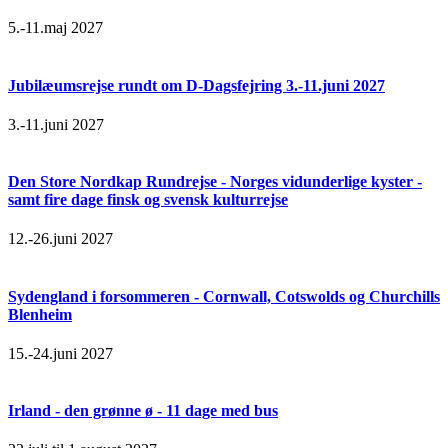
5.-11.maj 2027
Jubilæumsrejse rundt om D-Dagsfejring 3.-11.juni 2027
3.-11.juni 2027
Den Store Nordkap Rundrejse - Norges vidunderlige kyster -
samt fire dage finsk og svensk kulturrejse
12.-26.juni 2027
Sydengland i forsommeren - Cornwall, Cotswolds og Churchills
Blenheim
15.-24.juni 2027
Irland - den grønne ø - 11 dage med bus