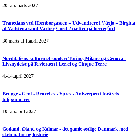
20.-25.marts 2027
Tranedans ved Hornborgasøen – Udvandrere i Växjø – Birgitta
af Vadstena samt Varberg med 2 nætter på herregård
30.marts til 1.april 2027
Norditaliens kulturmetropoler: Torino, Milano og Genova -
Livsnydelse på Rivieraen i Lerici og Cinque Terre
4.-14.april 2027
Brugge - Gent - Bruxelles - Ypres - Antwerpen i forårets
tulipanfarver
19.-25.april 2027
Gotland, Øland og Kalmar - det gamle østlige Danmark med
skøn natur og historie